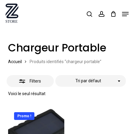
Skip
Men
search
account
Close
to
Close
Filters
main
Menu
content
Chargeur Portable
Accueil
Produits identifiés “chargeur portable”
Tri par défaut
Filters
Voici le seul résultat
Promo !