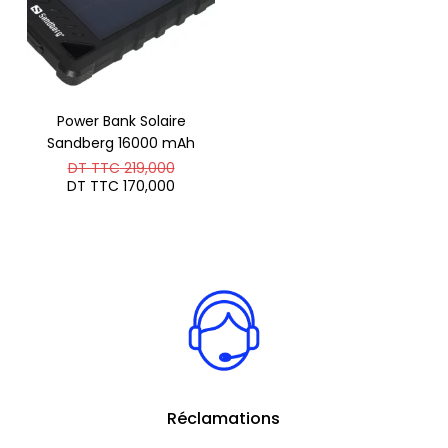
Power Bank Solaire
Sandberg 16000 mAh
Le
DT TTC
219,000
prix
Le
DT TTC
170,000
initial
prix
était :
actuel
DT
est :
TTC 219,000.
DT
TTC 170,000.
Réclamations