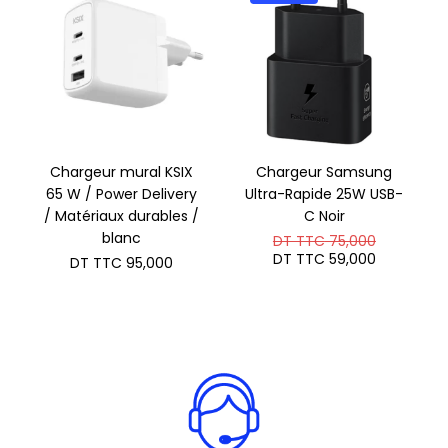
Chargeur mural KSIX
Chargeur Samsung
65 W / Power Delivery
Ultra-Rapide 25W USB-
/ Matériaux durables /
C Noir
blanc
Le
DT TTC
75,000
prix
Le
DT TTC
59,000
DT TTC
95,000
initial
prix
était :
actuel
DT
est :
TTC 75,0
DT
TTC 59,0