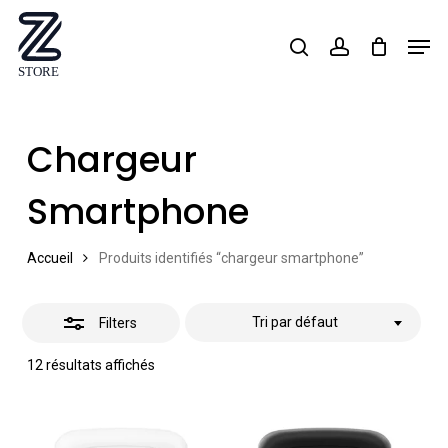
Skip
Men
search
account
Close
to
Close
Filters
main
Menu
content
Chargeur
Smartphone
Accueil
Produits identifiés “chargeur smartphone”
Tri par défaut
Filters
12 résultats affichés