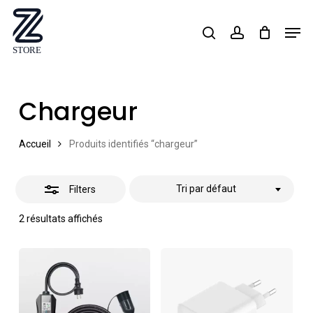
Skip
Men
search
account
Close
to
Close
Filters
main
Menu
content
Chargeur
Accueil
Produits identifiés “chargeur”
Tri par défaut
Filters
2 résultats affichés