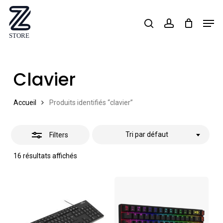
Skip
Men
search
account
Close
to
Close
Filters
main
Menu
content
Clavier
Accueil
Produits identifiés “clavier”
Tri par défaut
Filters
16 résultats affichés