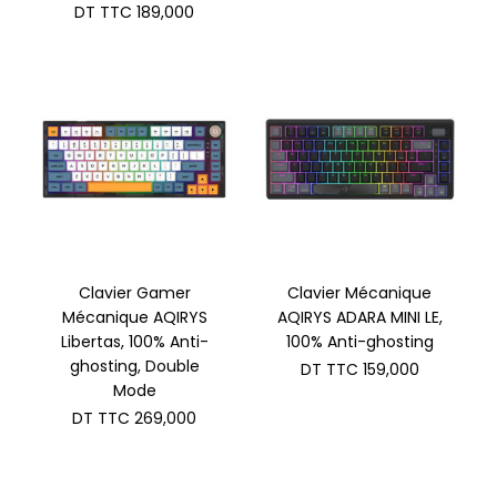
prix
Le
DT TTC
189,000
initial
prix
était :
actuel
DT
est :
TTC 195,000.
DT
TTC 189,000.
Clavier Gamer
Clavier Mécanique
Mécanique AQIRYS
AQIRYS ADARA MINI LE,
Libertas, 100% Anti-
100% Anti-ghosting
ghosting, Double
DT TTC
159,000
Mode
DT TTC
269,000