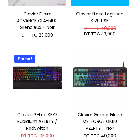
Clavier Filaire
Clavier filaire Logitech
ADVANCE CLA-5100
K120 USB
Silencieux – Noir
Le
DT TTC
40,000
prix
Le
DT TTC
33,000
DT TTC
23,000
initial
prix
était :
actuel
DT
est :
TTC 40,0
DT
TTC 33,0
Promo !
Clavier G-Lab KEYZ
Clavier Gamer Filaire
Rubidium AZERTY /
MSI FORGE GK110
RedSwitch
AZERTY – Noir
Le
DT TTC
195,000
DT TTC
49,000