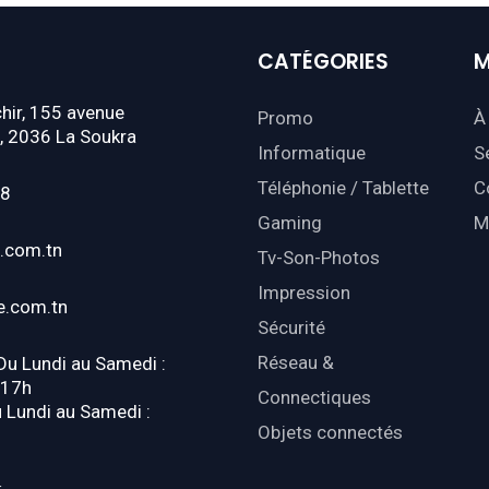
CATÉGORIES
M
hir, 155 avenue
Promo
À
, 2036 La Soukra
Informatique
S
Téléphonie / Tablette
C
18
Gaming
M
.com.tn
Tv-Son-Photos
Impression
e.com.tn
Sécurité
Réseau &
 Du Lundi au Samedi :
-17h
Connectiques
u Lundi au Samedi :
Objets connectés