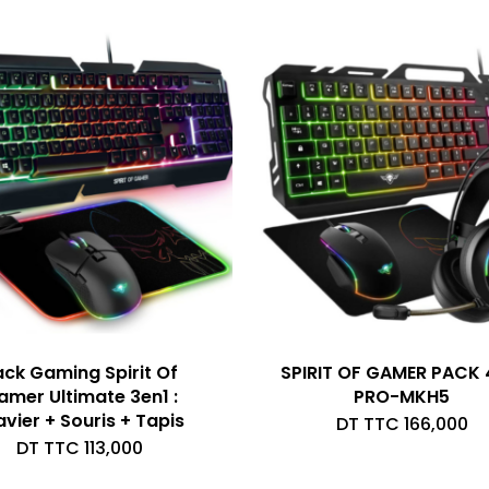
ack Gaming Spirit Of
SPIRIT OF GAMER PACK 
amer Ultimate 3en1 :
PRO-MKH5
avier + Souris + Tapis
DT TTC
166,000
DT TTC
113,000