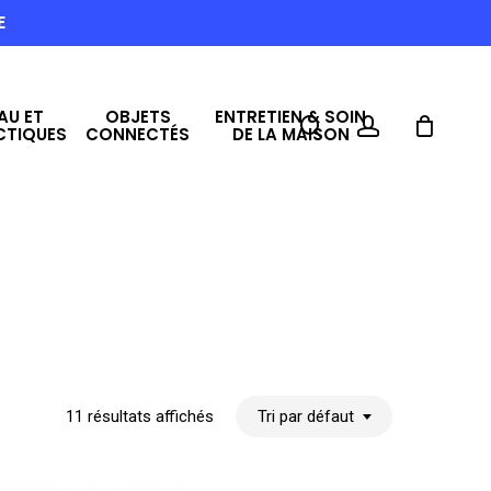
E
AU ET
OBJETS
ENTRETIEN & SOIN
search
account
CTIQUES
CONNECTÉS
DE LA MAISON
11 résultats affichés
Tri par défaut