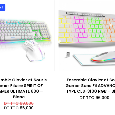
 !
mble Clavier et Souris
Ensemble Clavier et So
mer Filaire SPIRIT OF
Gamer Sans Fil ADVANC
MER ULTIMATE 600 –
TYPE CLS-3100 RGB – B
Blanc
DT TTC
96,000
Le
DT TTC
89,000
prix
Le
DT TTC
85,000
initial
prix