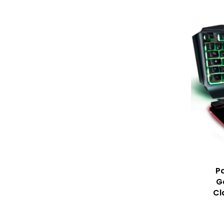
P
G
Cl