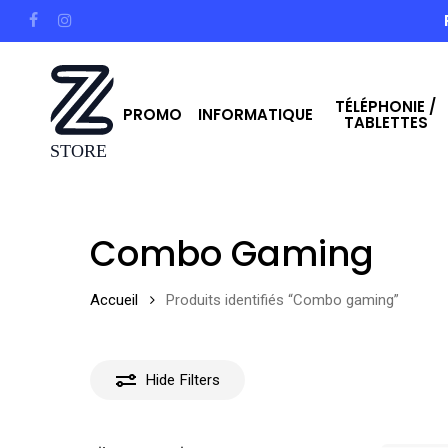
Skip
facebook
instagram
to
main
TÉLÉPHONIE /
content
PROMO
INFORMATIQUE
TABLETTES
Hit enter to search or ESC to close
Combo Gaming
Accueil
Produits identifiés “Combo gaming”
Hide
Filters