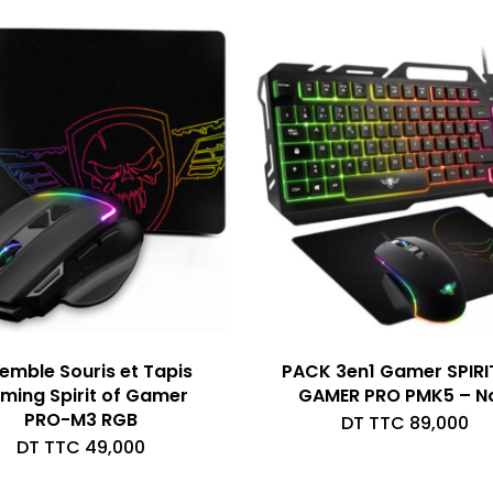
était :
actuel
DT
est :
TTC 89,000.
DT
TTC 85,000.
emble Souris et Tapis
PACK 3en1 Gamer SPIRI
ming Spirit of Gamer
GAMER PRO PMK5 – No
PRO-M3 RGB
DT TTC
89,000
DT TTC
49,000