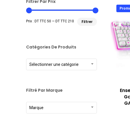
Filtrer Par Prix
Promo
Prix
Prix
Prix :
DT TTC 50
—
DT TTC 210
Filtrer
min
max
Catégories De Produits
Sélectionner une catégorie
Ense
Filtré Par Marque
Ga
GA
Marque