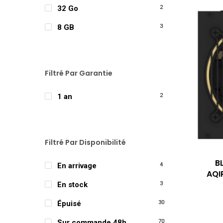
32 Go
2
8 GB
3
Filtré Par Garantie
1 an
2
Filtré Par Disponibilité
B
En arrivage
4
AQI
En stock
3
Épuisé
30
Sur commande 48h
70