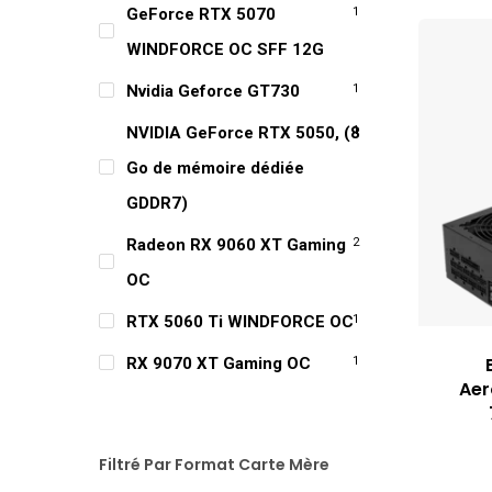
GeForce RTX 5070
1
WINDFORCE OC SFF 12G
Nvidia Geforce GT730
1
NVIDIA GeForce RTX 5050, (8
1
Go de mémoire dédiée
GDDR7)
Radeon RX 9060 XT Gaming
2
OC
RTX 5060 Ti WINDFORCE OC
1
RX 9070 XT Gaming OC
1
Aer
Filtré Par Format Carte Mère