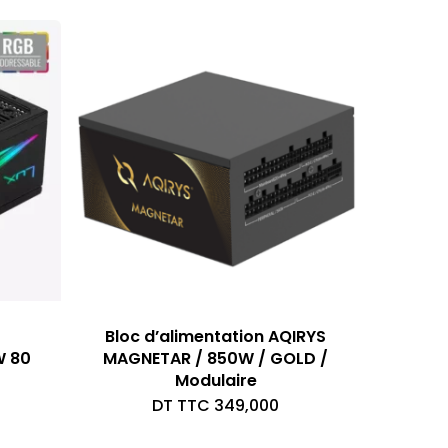
ait :
tuel
T
t :
C 265,000.
T
C 259,000.
Bloc d’alimentation AQIRYS
W 80
MAGNETAR / 850W / GOLD /
Modulaire
DT TTC
349,000