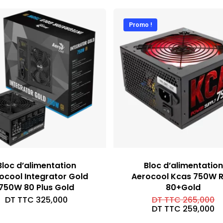
Promo !
Bloc d’alimentation
Bloc d’alimentation
ocool Integrator Gold
Aerocool Kcas 750W 
750W 80 Plus Gold
80+Gold
Le
DT TTC
325,000
DT TTC
265,000
pr
Le
DT TTC
259,000
in
pr