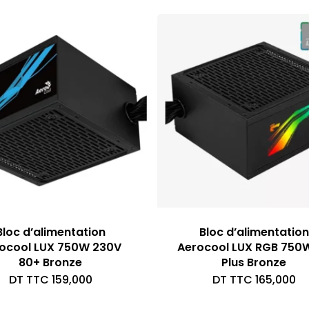
ét
ac
D
es
TT
D
TT
Bloc d’alimentation
Bloc d’alimentation
ocool LUX 750W 230V
Aerocool LUX RGB 750
80+ Bronze
Plus Bronze
DT TTC
159,000
DT TTC
165,000