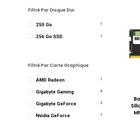
Filtré Par Disque Dur
250 Go
1
256 Go SSD
1
Filtré Par Carte Graphique
AMD Radeon
1
Gigabyte Gaming
5
Ba
Gigabyte GeForce
5
Sil
Mh
Nvidia GeForce
1