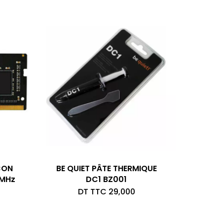
était :
actuel
DT
est :
TTC 175,000.
DT
TTC 159,000.
CON
BE QUIET PÂTE THERMIQUE
 MHz
DC1 BZ001
DT TTC
29,000