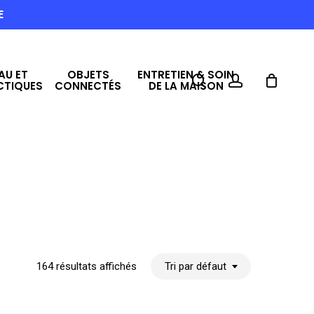
E
AU ET
OBJETS
ENTRETIEN & SOIN
search
account
CTIQUES
CONNECTÉS
DE LA MAISON
164 résultats affichés
Tri par défaut