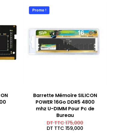
Promo !
CON
Barrette Mémoire SILICON
200
POWER 16Go DDR5 4800
mhz U-DIMM Pour Pc de
Bureau
Le
DT TTC
175,000
prix
Le
DT TTC
159,000
initial
prix