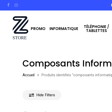
Skip
facebook
instagram
to
main
TÉLÉPHONIE /
content
PROMO
INFORMATIQUE
TABLETTES
Hit enter to search or ESC to close
Composants Inform
Accueil
Produits identifiés “composants informati
Hide
Filters