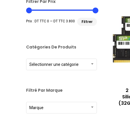
Filtrer Par Prix
Prix
Prix
Prix :
DT TTC 0
—
DT TTC 3.800
Filtrer
min
max
Catégories De Produits
Sélectionner une catégorie
2
Filtré Par Marque
Sil
(32G
Marque