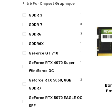
Filtré Par Chipset Graphique
GDDR 3
1
GDDR 7
3
GDDR6
3
GDDR6X
1
GeForce GT 710
1
GeForce RTX 4070 Super
1
Windforce OC
Geforce RTX 5060, 8GB
2
Bar
GDDR7
Po
GeForce RTX 5070 EAGLE OC
1
SFF