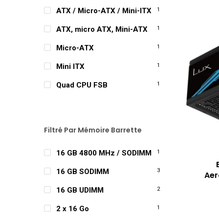
ATX / Micro-ATX / Mini-ITX
1
ATX, micro ATX, Mini-ATX
1
Micro-ATX
1
Mini ITX
1
Quad CPU FSB
1
Filtré Par Mémoire Barrette
16 GB 4800 MHz / SODIMM
1
16 GB SODIMM
3
Aer
16 GB UDIMM
2
2 x 16 Go
1