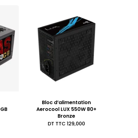
Bloc d’alimentation
RGB
Aerocool LUX 550W 80+
Bronze
DT TTC
129,000
ix
itial
ix