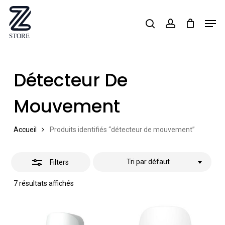
Skip
Men
search
account
Close
to
Close
Filters
main
Menu
content
Détecteur De
Mouvement
Accueil
Produits identifiés “détecteur de mouvement”
Tri par défaut
Filters
7 résultats affichés