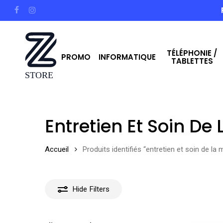
Skip
facebook
instagram
to
main
TÉLÉPHONIE /
content
PROMO
INFORMATIQUE
TABLETTES
Hit enter to search or ESC to close
Entretien Et Soin De
Accueil
Produits identifiés “entretien et soin de la
Hide
Filters