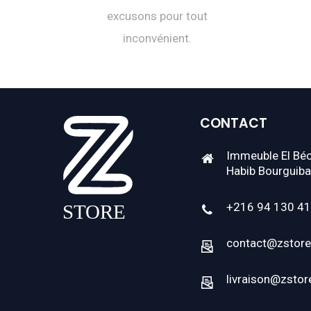
excusons pour tout
inconvénient.
CONTACT
Immeuble El Béc
Habib Bourguiba
+216 94 130 4
contact@zstore
livraison@zstor