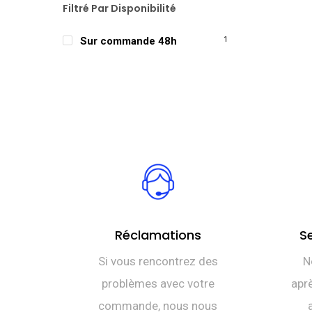
Filtré Par Disponibilité
Sur commande 48h
1
Réclamations
S
Si vous rencontrez des
N
problèmes avec votre
aprè
commande, nous nous