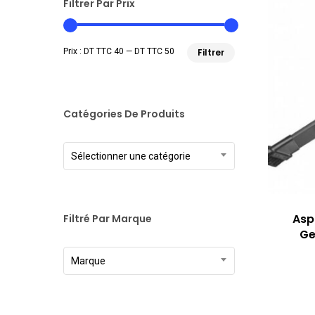
Filtrer Par Prix
Prix
Prix
Prix :
DT TTC 40
—
DT TTC 50
Filtrer
min
max
Catégories De Produits
Sélectionner une catégorie
Asp
Filtré Par Marque
Ge
Marque