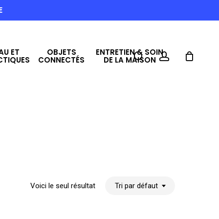
E
AU ET
OBJETS
ENTRETIEN & SOIN
search
account
CTIQUES
CONNECTÉS
DE LA MAISON
Voici le seul résultat
Tri par défaut