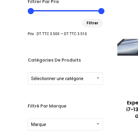
Filtrer Par Prix
Prix
Prix
Filtrer
min
max
Prix :
DT TTC 3.500
—
DT TTC 3.510
Catégories De Produits
Sélectionner une catégorie
Exp
Filtré Par Marque
i7-1
G
Marque