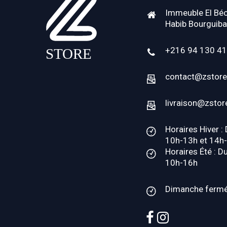
Immeuble El Béc
Habib Bourguiba
+216 94 130 4
contact@zstore
livraison@zstor
Horaires Hiver :
10h-13h et 14h
Horaires Été : D
10h-16h
Dimanche ferm
facebook
instagram