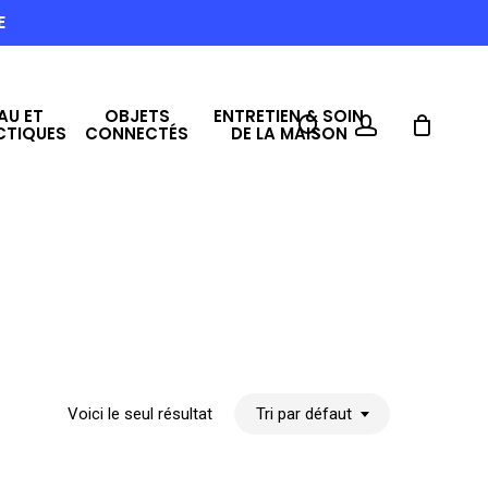
E
AU ET
OBJETS
ENTRETIEN & SOIN
search
account
CTIQUES
CONNECTÉS
DE LA MAISON
Voici le seul résultat
Tri par défaut