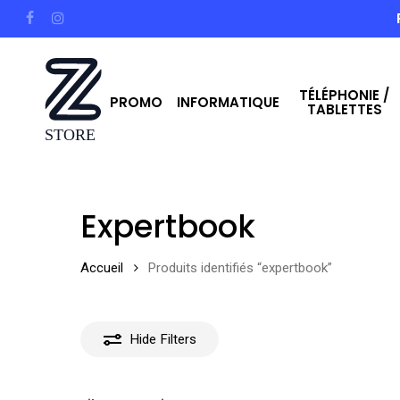
Skip
facebook
instagram
to
main
TÉLÉPHONIE /
content
PROMO
INFORMATIQUE
TABLETTES
Hit enter to search or ESC to close
Expertbook
Accueil
Produits identifiés “expertbook”
Hide
Filters