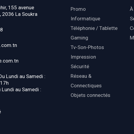
hir, 155 avenue
Promo
À
, 2036 La Soukra
Informatique
S
Téléphonie / Tablette
C
18
Gaming
M
.com.tn
Tv-Son-Photos
Impression
e.com.tn
Sécurité
Réseau &
 Du Lundi au Samedi :
-17h
Connectiques
u Lundi au Samedi :
Objets connectés
é