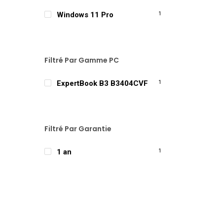
Windows 11 Pro
1
Filtré Par Gamme PC
ExpertBook B3 B3404CVF
1
Filtré Par Garantie
1 an
1