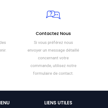
Contactez Nous
des
Si vous préférez nous
nir.
envoyer un message détaillé
concernant votre
commande, utilisez notre
formulaire de contact.
ENU
LIENS
UTILES