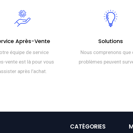
ervice Après-Vente
Solutions
otre équipe de service
Nous comprenons que 
s-vente est là pour vous
problèmes peuvent surve
assister après l’achat.
CATÉGORIES
M