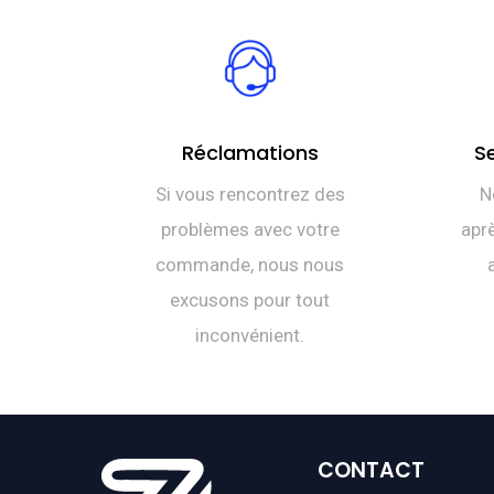
Réclamations
S
Si vous rencontrez des
N
problèmes avec votre
aprè
commande, nous nous
excusons pour tout
inconvénient.
CONTACT