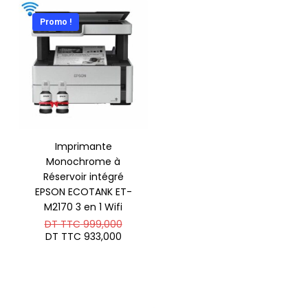
Promo !
Imprimante
Monochrome à
Réservoir intégré
EPSON ECOTANK ET-
M2170 3 en 1 Wifi
Le
DT TTC
999,000
prix
Le
DT TTC
933,000
initial
prix
était :
actuel
DT
est :
TTC 999,000.
DT
TTC 933,000.