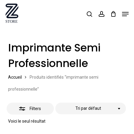
Skip
Men
search
account
Close
to
Close
Filters
main
Menu
content
Imprimante Semi
Professionnelle
Accueil
Produits identifiés “imprimante semi
professionnelle”
Tri par défaut
Filters
Voici le seul résultat