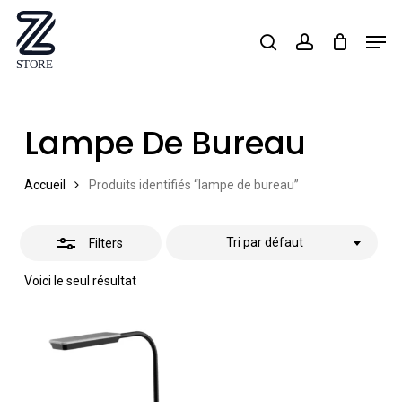
Skip
Men
search
account
Close
to
Close
Filters
main
Menu
content
Lampe De Bureau
Accueil
Produits identifiés “lampe de bureau”
Tri par défaut
Filters
Voici le seul résultat