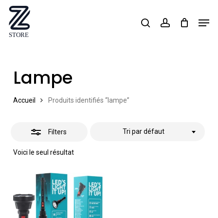
Skip
Men
search
account
Close
to
Close
Filters
main
Menu
content
Lampe
Accueil
Produits identifiés “lampe”
Tri par défaut
Filters
Voici le seul résultat