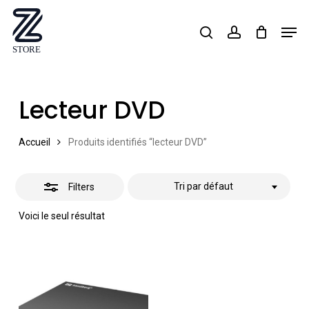
Skip
Men
search
account
Close
to
Close
Filters
main
Menu
content
Lecteur DVD
Accueil
Produits identifiés “lecteur DVD”
Tri par défaut
Filters
Voici le seul résultat