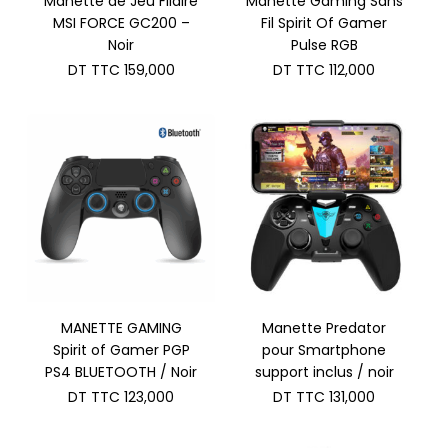
Manette de Jeu Filaire
Manette Gaming Sans
MSI FORCE GC200 –
Fil Spirit Of Gamer
Noir
Pulse RGB
DT TTC
159,000
DT TTC
112,000
MANETTE GAMING
Manette Predator
Spirit of Gamer PGP
pour Smartphone
PS4 BLUETOOTH / Noir
support inclus / noir
DT TTC
123,000
DT TTC
131,000