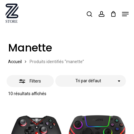
Skip
Men
search
account
Close
to
Close
Filters
main
Menu
content
Manette
Accueil
Produits identifiés “manette”
Tri par défaut
Filters
10 résultats affichés