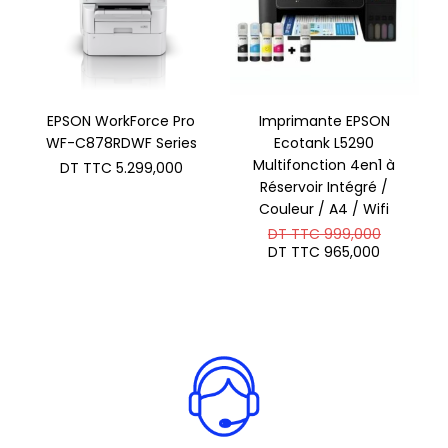
EPSON WorkForce Pro
Imprimante EPSON
WF-C878RDWF Series
Ecotank L5290
Multifonction 4en1 à
DT TTC
5.299,000
Réservoir Intégré /
Couleur / A4 / Wifi
Le
DT TTC
999,000
prix
Le
DT TTC
965,000
initial
prix
était :
actuel
DT
est :
TTC 999
DT
TTC 965