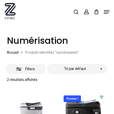
Skip
Men
search
account
Close
to
Close
Filters
main
Menu
content
Numérisation
Accueil
Produits identifiés “numérisation”
Tri par défaut
Filters
2 résultats affichés
Promo !