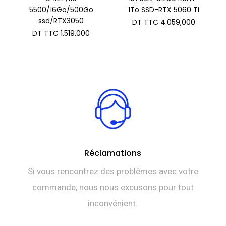
5500/16Go/500Go
1To SSD-RTX 5060 Ti
ssd/RTX3050
DT TTC
4.059,000
DT TTC
1.519,000
Réclamations
Si vous rencontrez des problèmes avec votre
commande, nous nous excusons pour tout
inconvénient.