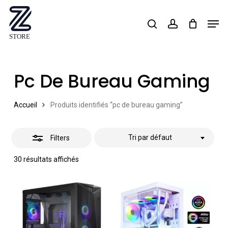
Skip
Men
search
account
Close
to
Close
Filters
main
Menu
content
Pc De Bureau Gaming
Accueil
Produits identifiés “pc de bureau gaming”
Tri par défaut
Filters
30 résultats affichés