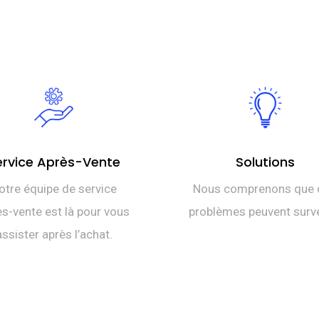
ét
ac
D
es
TT
D
TT
ervice Après-Vente
Solutions
otre équipe de service
Nous comprenons que 
s-vente est là pour vous
problèmes peuvent surve
assister après l’achat.