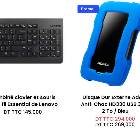
Promo !
biné clavier et souris
Disque Dur Externe Ad
 fil Essential de Lenovo
Anti-Choc HD330 USB 3
2 To / Bleu
DT TTC
145,000
Le
DT TTC
294,000
pr
Le
DT TTC
269,000
in
pr
ét
ac
D
es