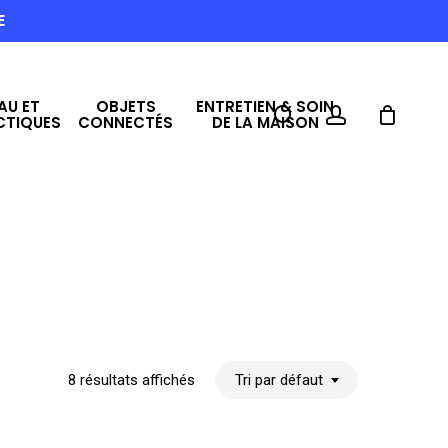
E
AU ET
OBJETS
ENTRETIEN & SOIN
search
account
CTIQUES
CONNECTÉS
DE LA MAISON
8 résultats affichés
Tri par défaut