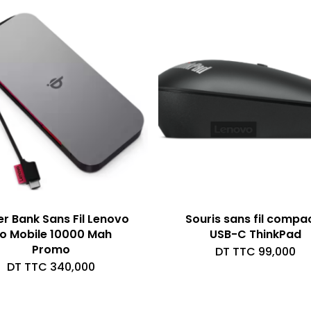
T
D
TT
r Bank Sans Fil Lenovo
Souris sans fil compa
o Mobile 10000 Mah
USB-C ThinkPad
Promo
DT TTC
99,000
DT TTC
340,000