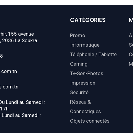
CATÉGORIES
M
hir, 155 avenue
Promo
À
, 2036 La Soukra
Informatique
S
Téléphonie / Tablette
C
18
Gaming
M
.com.tn
Tv-Son-Photos
Impression
e.com.tn
Sécurité
Réseau &
 Du Lundi au Samedi :
-17h
Connectiques
u Lundi au Samedi :
Objets connectés