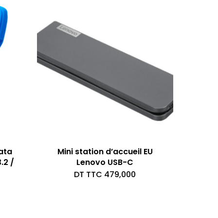
ata
Mini station d’accueil EU
.2 /
Lenovo USB-C
DT TTC
479,000
ix
itial
ix
ait :
tuel
T
t :