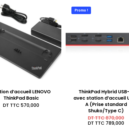
Promo !
tion d’accueil LENOVO
ThinkPad Hybrid USB
ThinkPad Basic
avec station d’accueil 
A (Prise standard
DT TTC
570,000
Shuko/Type C)
Le
DT TTC
870,000
pr
Le
DT TTC
789,000
in
pr