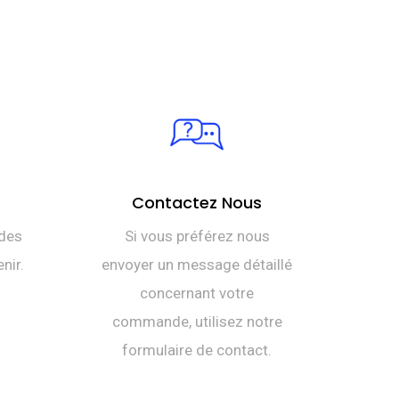
ait :
tuel
T
t :
C 870,000.
T
C 789,000.
Contactez Nous
des
Si vous préférez nous
nir.
envoyer un message détaillé
concernant votre
commande, utilisez notre
formulaire de contact.