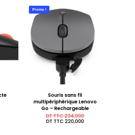
TC 294,000.
T
C 269,000.
Promo !
cte
Souris sans fil
multipériphérique Lenovo
Go – Rechargeable
Le
DT TTC
234,000
prix
Le
DT TTC
220,000
initial
prix
était :
actuel
DT