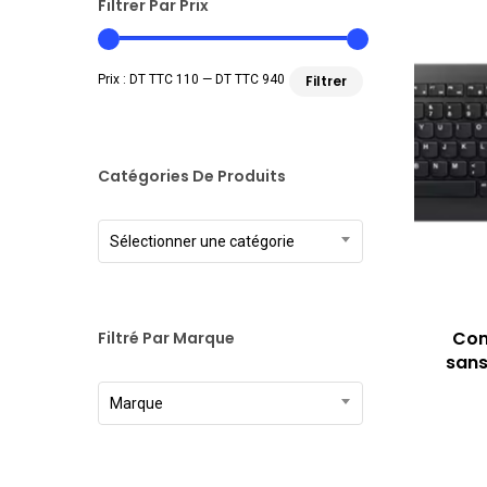
Filtrer Par Prix
Prix
Prix
Prix :
DT TTC 110
—
DT TTC 940
Filtrer
min
max
Catégories De Produits
Sélectionner une catégorie
Com
Filtré Par Marque
sans
Marque