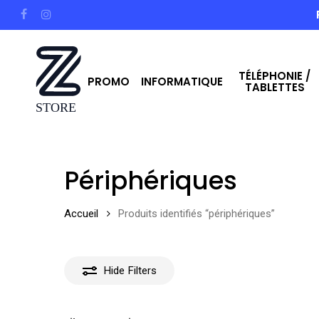
Skip
facebook
instagram
to
main
TÉLÉPHONIE /
content
PROMO
INFORMATIQUE
TABLETTES
Hit enter to search or ESC to close
Périphériques
Accueil
Produits identifiés “périphériques”
Hide
Filters