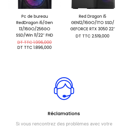
Pc de bureau
Red Dragon i5
RedDragon i5/Gen
GEN12/16GO/1TO SSD/
13/16GO/256GO
GEFORCE RTX 3050 22″
SSD/Win 11/22″ FHD
DT TTC
2.519,000
Le
DT TTC
1.996,000
prix
Le
DT TTC
1.896,000
initial
prix
était :
actuel
DT
est :
TTC 1.996,000.
DT
TTC 1.896,000.
Réclamations
Si vous rencontrez des problèmes avec votre