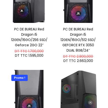
PC DE BUREAU Red
PC DE BUREAU Red
Dragon i5
Dragon i5
12GEN/16GO/256 SSD/
12GEN/16GO/512 SSD/
Geforce 2GO 22″
GEFORCE RTX 3050
Le
DUAL 8GB/24″
DT TTC
1.700,000
prix
Le
DT TTC
1.595,000
Le
DT TTC
2.800,000
initial
prix
prix
Le
DT TTC
2.663,000
était :
actuel
initial
prix
DT
est :
était :
actuel
TTC 1.700,000.
DT
DT
est :
TTC 1.595,000.
TTC 2.8
DT
Promo !
TTC 2.6