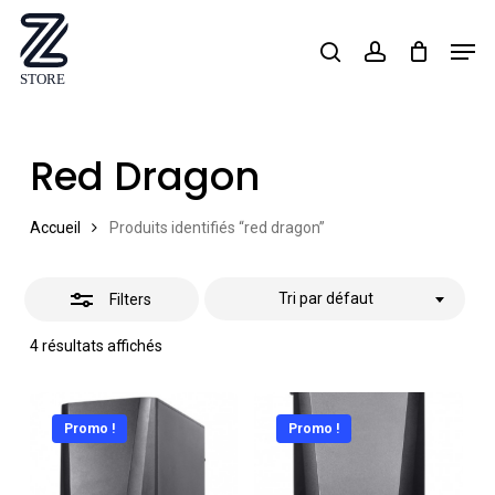
Skip
Men
search
account
Close
to
Close
Filters
main
Menu
content
Red Dragon
Accueil
Produits identifiés “red dragon”
Tri par défaut
Filters
4 résultats affichés
Promo !
Promo !