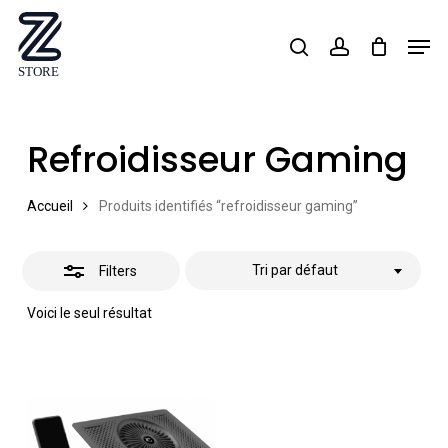
Skip
Men
search
account
Close
to
Close
Filters
main
Menu
content
Refroidisseur Gaming
Accueil
Produits identifiés “refroidisseur gaming”
Tri par défaut
Filters
Voici le seul résultat