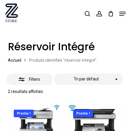
Skip
Men
search
account
Close
to
Close
Filters
main
Menu
content
Réservoir Intégré
Accueil
Produits identifiés “réservoir intégré”
Tri par défaut
Filters
2 résultats affichés
Promo !
Promo !