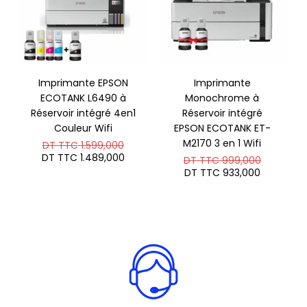
Imprimante EPSON
Imprimante
ECOTANK L6490 à
Monochrome à
Réservoir intégré 4en1
Réservoir intégré
Couleur Wifi
EPSON ECOTANK ET-
Le
M2170 3 en 1 Wifi
DT TTC
1.599,000
prix
Le
DT TTC
1.489,000
Le
DT TTC
999,000
initial
prix
prix
Le
DT TTC
933,000
était :
actuel
initial
prix
DT
est :
était :
actuel
TTC 1.599,000.
DT
DT
est :
TTC 1.489,000.
TTC 999
DT
TTC 933