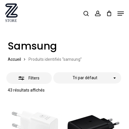
Skip
Men
search
account
Close
to
Close
Filters
main
Menu
content
Samsung
Accueil
Produits identifiés “samsung”
Tri par défaut
Filters
43 résultats affichés