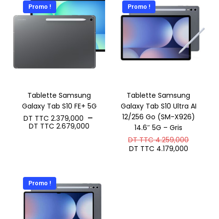
TTC 755,000
TTC 1.8
Promo !
Promo !
à
à
DT
DT
TTC 895,000
TTC 2.1
Tablette Samsung
Tablette Samsung
Galaxy Tab S10 FE+ 5G
Galaxy Tab S10 Ultra AI
12/256 Go (SM-X926)
–
DT TTC
2.379,000
Plage
DT TTC
2.679,000
14.6″ 5G – Gris
de
Le
DT TTC
4.259,000
prix :
prix
Le
DT
DT TTC
4.179,000
initial
prix
TTC 2.379,000
était :
actuel
à
DT
est :
DT
TTC 4.2
DT
TTC 2.679,000
Promo !
TTC 4.1