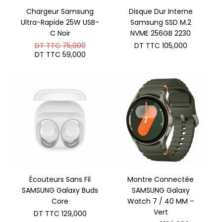
Chargeur Samsung
Disque Dur Interne
Ultra-Rapide 25W USB-
Samsung SSD M.2
C Noir
NVME 256GB 2230
Le
DT TTC
75,000
DT TTC
105,000
prix
Le
DT TTC
59,000
initial
prix
était :
actuel
DT
est :
TTC 75,000.
DT
TTC 59,000.
Écouteurs Sans Fil
Montre Connectée
SAMSUNG Galaxy Buds
SAMSUNG Galaxy
Core
Watch 7 / 40 MM –
Vert
DT TTC
129,000