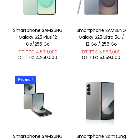
Smartphone SAMSUNG
Smartphone SAMSUNG
Galaxy S25 Plus 12
Galaxy S25 Ultra 5G /
Go/256 Go
12 Go / 256 Go
Le
Le
DT TTC
4.599,000
DT TTC
5.889,000
prix
prix
Le
Le
DT TTC
4.250,000
DT TTC
5.559,000
initial
initial
prix
prix
était :
était :
actuel
actuel
DT
DT
est :
est :
TTC 4.599,000.
TTC 5.8
DT
DT
Promo !
TTC 4.250,000.
TTC 5.5
Smartphone SAMSUNG
Smartphone Samsung