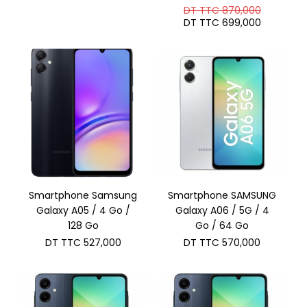
Le
DT TTC
870,000
prix
Le
DT TTC
699,000
initial
prix
était :
actuel
DT
est :
TTC 870
DT
TTC 699
Smartphone Samsung
Smartphone SAMSUNG
Galaxy A05 / 4 Go /
Galaxy A06 / 5G / 4
128 Go
Go / 64 Go
DT TTC
527,000
DT TTC
570,000