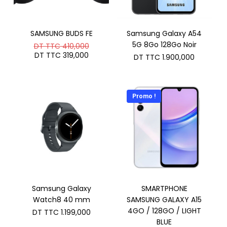
SAMSUNG BUDS FE
Samsung Galaxy A54
Le
5G 8Go 128Go Noir
DT TTC
410,000
prix
Le
DT TTC
319,000
DT TTC
1.900,000
initial
prix
était :
actuel
DT
est :
TTC 410,000.
DT
TTC 319,000.
Promo !
Samsung Galaxy
SMARTPHONE
Watch8 40 mm
SAMSUNG GALAXY A15
4GO / 128GO / LIGHT
DT TTC
1.199,000
BLUE