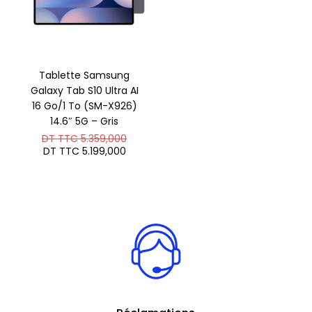
Tablette Samsung
Galaxy Tab S10 Ultra AI
16 Go/1 To (SM-X926)
14.6″ 5G – Gris
Le
DT TTC
5.359,000
prix
Le
DT TTC
5.199,000
initial
prix
était :
actuel
DT
est :
TTC 5.359,000.
DT
TTC 5.199,000.