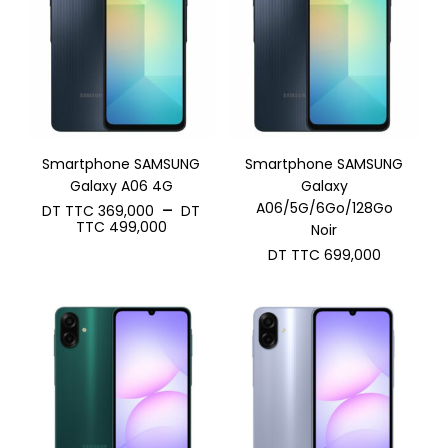
Smartphone SAMSUNG
Smartphone SAMSUNG
Galaxy A06 4G
Galaxy
A06/5G/6Go/128Go
–
DT TTC
369,000
DT
Plage
TTC
499,000
Noir
de
DT TTC
699,000
prix :
DT
TTC 369,000
à
DT
TTC 499,000