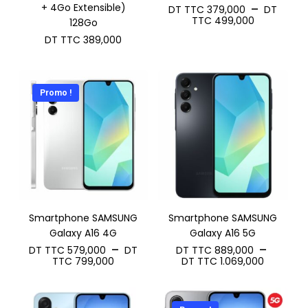
+ 4Go Extensible)
–
DT TTC
379,000
DT
Plage
TTC
499,000
128Go
de
DT TTC
389,000
prix :
DT
TTC 379,
à
DT
Promo !
TTC 499,
Smartphone SAMSUNG
Smartphone SAMSUNG
Galaxy A16 4G
Galaxy A16 5G
–
–
DT TTC
579,000
DT
DT TTC
889,000
Plage
Plage
TTC
799,000
DT TTC
1.069,000
de
de
prix :
prix :
DT
DT
TTC 579,000
TTC 889