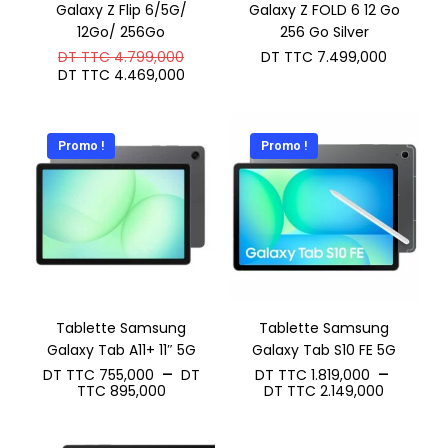
Galaxy Z Flip 6/5G/
Galaxy Z FOLD 6 12 Go
12Go/ 256Go
256 Go Silver
Le
DT TTC
4.799,000
DT TTC
7.499,000
prix
Le
DT TTC
4.469,000
initial
prix
était :
actuel
DT
est :
TTC 4.799,000.
DT
Promo !
Promo !
TTC 4.469,000.
Tablette Samsung
Tablette Samsung
Galaxy Tab A11+ 11″ 5G
Galaxy Tab S10 FE 5G
–
–
DT TTC
755,000
DT
DT TTC
1.819,000
Plage
Plage
TTC
895,000
DT TTC
2.149,000
de
de
prix :
prix :
DT
DT