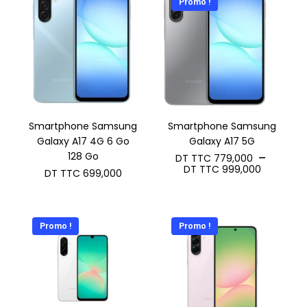
Promo !
à
à
DT
DT
TTC 799,000
TTC 1.0
Smartphone Samsung
Smartphone Samsung
Galaxy A17 4G 6 Go
Galaxy A17 5G
128 Go
–
DT TTC
779,000
Plage
DT TTC
999,000
DT TTC
699,000
de
prix :
DT
TTC 779
à
Promo !
Promo !
DT
TTC 999