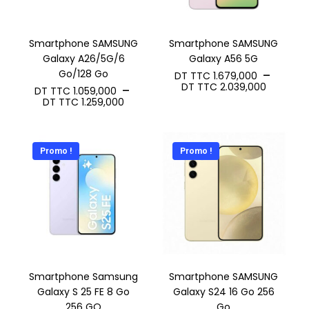
Smartphone SAMSUNG
Smartphone SAMSUNG
Galaxy A26/5G/6
Galaxy A56 5G
Go/128 Go
–
DT TTC
1.679,000
Plage
DT TTC
2.039,000
–
DT TTC
1.059,000
de
Plage
DT TTC
1.259,000
prix :
de
DT
prix :
TTC 1.6
DT
à
TTC 1.059,000
DT
Promo !
Promo !
à
TTC 2.0
DT
TTC 1.259,000
Smartphone Samsung
Smartphone SAMSUNG
Galaxy S 25 FE 8 Go
Galaxy S24 16 Go 256
256 GO
Go