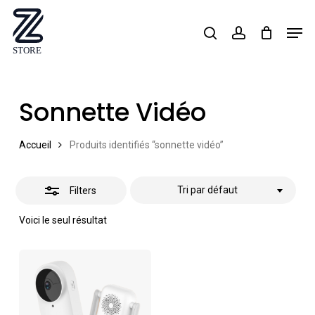
Skip
Men
search
account
Close
to
Close
Filters
main
Menu
content
Sonnette Vidéo
Accueil
Produits identifiés “sonnette vidéo”
Tri par défaut
Filters
Voici le seul résultat