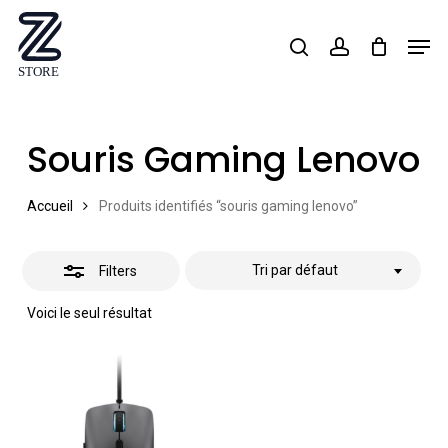
Skip
Men
search
account
Close
to
Close
Filters
main
Menu
content
Souris Gaming Lenovo
Accueil
Produits identifiés “souris gaming lenovo”
Tri par défaut
Filters
Voici le seul résultat