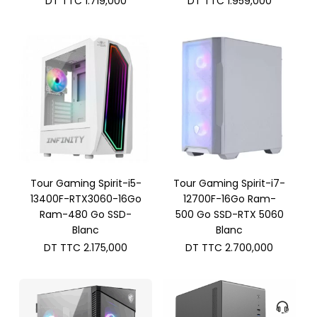
DT TTC
1.719,000
DT TTC
1.959,000
Tour Gaming Spirit-i5-
Tour Gaming Spirit-i7-
13400F-RTX3060-16Go
12700F-16Go Ram-
Ram-480 Go SSD-
500 Go SSD-RTX 5060
Blanc
Blanc
DT TTC
2.175,000
DT TTC
2.700,000