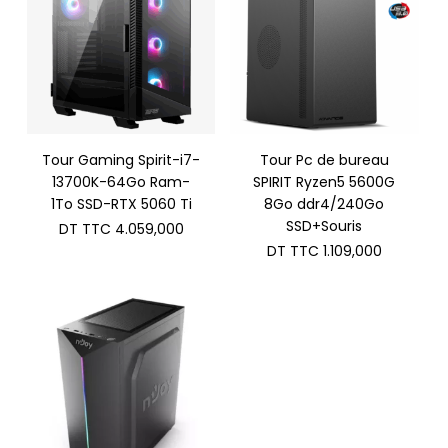
Tour Gaming Spirit-i7-
Tour Pc de bureau
13700K-64Go Ram-
SPIRIT Ryzen5 5600G
1To SSD-RTX 5060 Ti
8Go ddr4/240Go
SSD+Souris
DT TTC
4.059,000
DT TTC
1.109,000