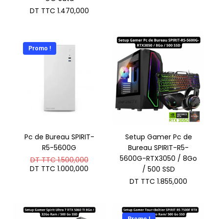
DT TTC
1.470,000
Promo !
Pc de Bureau SPIRIT-
Setup Gamer Pc de
R5-5600G
Bureau SPIRIT-R5-
Le
5600G-RTX3050 / 8Go
DT TTC
1.500,000
prix
Le
DT TTC
1.000,000
/ 500 SSD
initial
prix
DT TTC
1.855,000
était :
actuel
DT
est :
TTC 1.500,000.
DT
TTC 1.000,000.