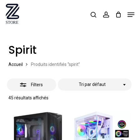
Skip
Men
search
account
Close
to
Close
Filters
main
Menu
content
Spirit
Accueil
Produits identifiés “spirit”
Tri par défaut
Filters
45 résultats affichés