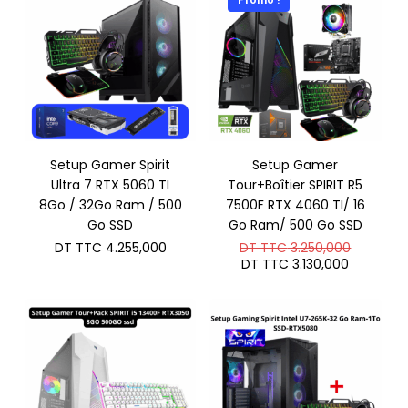
Promo !
Setup Gamer Spirit
Setup Gamer
Ultra 7 RTX 5060 TI
Tour+Boîtier SPIRIT R5
8Go / 32Go Ram / 500
7500F RTX 4060 TI/ 16
Go SSD
Go Ram/ 500 Go SSD
Le
DT TTC
4.255,000
DT TTC
3.250,000
prix
Le
DT TTC
3.130,000
initial
prix
était :
actuel
DT
est :
TTC 3.2
DT
TTC 3.13