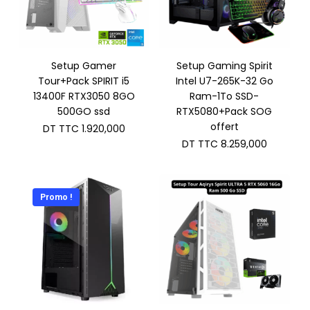
Setup Gamer
Setup Gaming Spirit
Tour+Pack SPIRIT i5
Intel U7-265K-32 Go
13400F RTX3050 8GO
Ram-1To SSD-
500GO ssd
RTX5080+Pack SOG
offert
DT TTC
1.920,000
DT TTC
8.259,000
Promo !