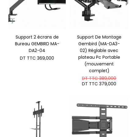
Support 2 écrans de
Support De Montage
Bureau GEMBIRD MA-
Gembird (MA-DA3-
DA2-04
02) Réglable avec
plateau Pc Portable
DT TTC
369,000
(mouvement
complet)
Le
DT TTC
389,000
prix
Le
DT TTC
379,000
initial
prix
était :
actuel
DT
est :
TTC 389
DT
TTC 379