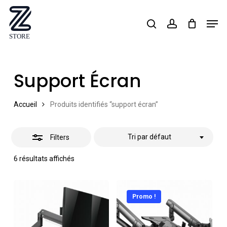
Skip
Men
search
account
Close
to
Close
Filters
main
Menu
content
Support Écran
Accueil
Produits identifiés “support écran”
Tri par défaut
Filters
6 résultats affichés
Promo !