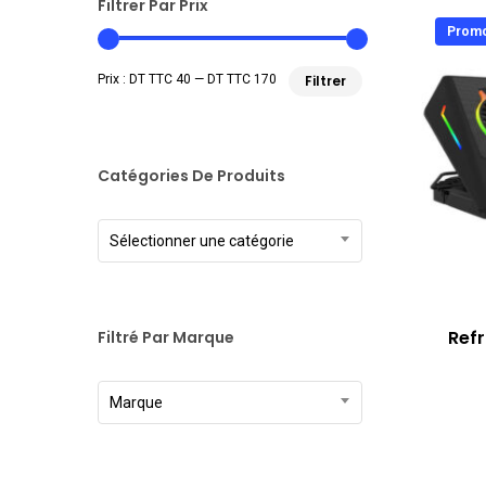
Filtrer Par Prix
Promo
Prix
Prix
Prix :
DT TTC 40
—
DT TTC 170
Filtrer
min
max
Catégories De Produits
Sélectionner une catégorie
Refr
Filtré Par Marque
Marque