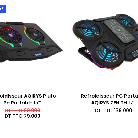
 !
oidisseur AQIRYS Pluto
Refroidisseur PC Port
Pc Portable 17″
AQIRYS ZENITH 17″
Le
DT TTC
99,000
DT TTC
139,000
prix
Le
DT TTC
79,000
initial
prix
était :
actuel
DT
est :
TTC 99,000.
DT