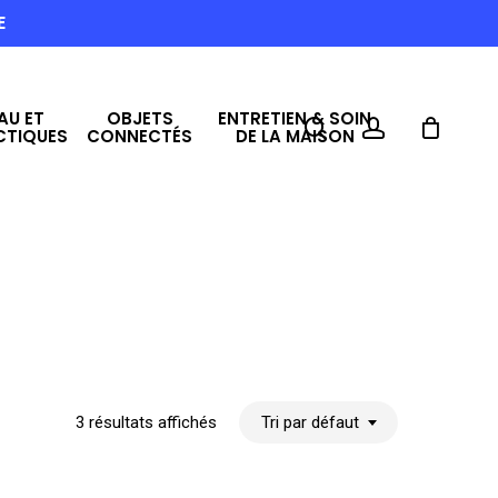
E
AU ET
OBJETS
ENTRETIEN & SOIN
search
account
CTIQUES
CONNECTÉS
DE LA MAISON
3 résultats affichés
Tri par défaut