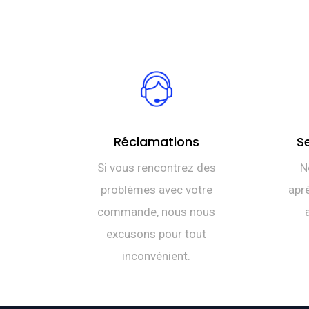
Réclamations
S
Si vous rencontrez des
N
problèmes avec votre
aprè
commande, nous nous
excusons pour tout
inconvénient.