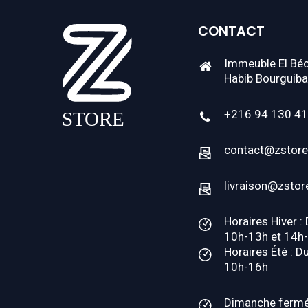
CONTACT
Immeuble El Béc
Habib Bourguiba
+216 94 130 4
contact@zstore
livraison@zstor
Horaires Hiver :
10h-13h et 14h
Horaires Été : D
10h-16h
Dimanche ferm