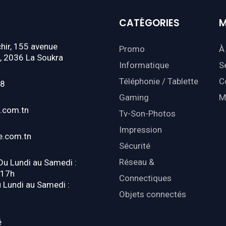
CATÉGORIES
M
hir, 155 avenue
Promo
À
, 2036 La Soukra
Informatique
S
Téléphonie / Tablette
C
18
Gaming
M
.com.tn
Tv-Son-Photos
Impression
e.com.tn
Sécurité
Réseau &
 Du Lundi au Samedi :
-17h
Connectiques
u Lundi au Samedi :
Objets connectés
é