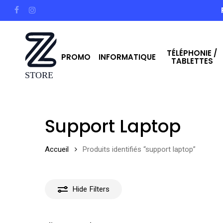
Skip
facebook
instagram
to
main
TÉLÉPHONIE /
content
PROMO
INFORMATIQUE
TABLETTES
Hit enter to search or ESC to close
Support Laptop
Accueil
Produits identifiés “support laptop”
Hide
Filters