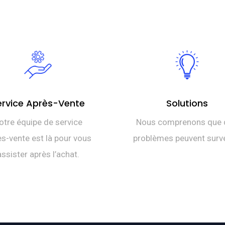
ervice Après-Vente
Solutions
otre équipe de service
Nous comprenons que 
s-vente est là pour vous
problèmes peuvent surve
assister après l’achat.