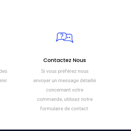
Contactez Nous
des
Si vous préférez nous
nir.
envoyer un message détaillé
concernant votre
commande, utilisez notre
formulaire de contact.