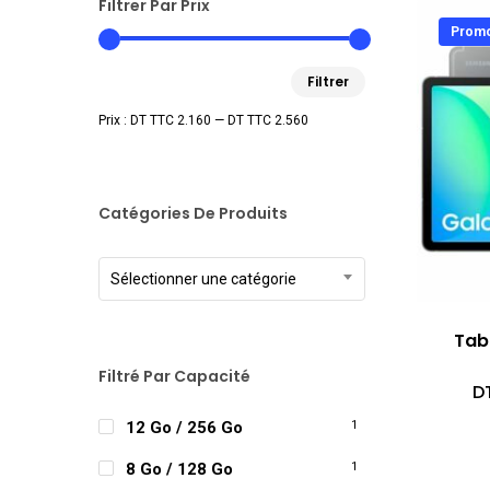
Filtrer Par Prix
Promo
Prix
Prix
Filtrer
min
max
Prix :
DT TTC 2.160
—
DT TTC 2.560
Catégories De Produits
Sélectionner une catégorie
Tab
Filtré Par Capacité
D
12 Go / 256 Go
1
8 Go / 128 Go
1