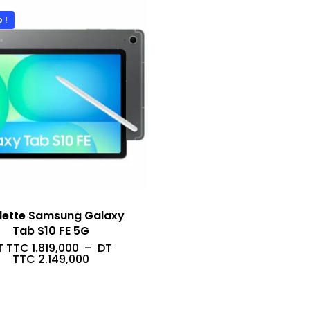
 !
lette Samsung Galaxy
Tab S10 FE 5G
T TTC
1.819,000
–
DT
Plage
TTC
2.149,000
de
prix :
DT
TTC 1.819,000