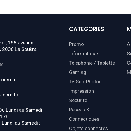
CATÉGORIES
M
hir, 155 avenue
Promo
À
, 2036 La Soukra
Informatique
S
Téléphonie / Tablette
C
18
Gaming
M
.com.tn
Tv-Son-Photos
Impression
e.com.tn
Sécurité
Réseau &
 Du Lundi au Samedi :
-17h
Connectiques
u Lundi au Samedi :
Objets connectés