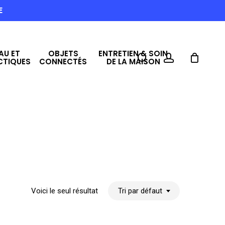
E
AU ET
OBJETS
ENTRETIEN & SOIN
search
account
CTIQUES
CONNECTÉS
DE LA MAISON
Voici le seul résultat
Tri par défaut