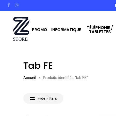
Skip
facebook
instagram
to
main
TÉLÉPHONIE /
content
PROMO
INFORMATIQUE
TABLETTES
Hit enter to search or ESC to close
Tab FE
Accueil
Produits identifiés “tab FE”
Hide
Filters