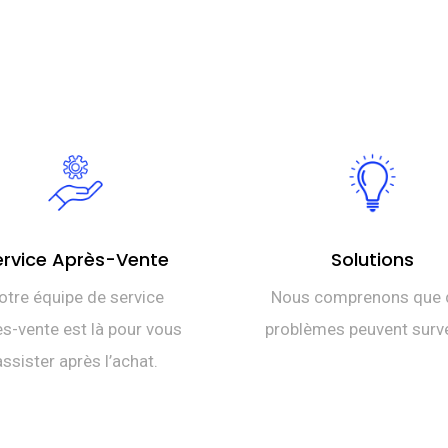
à
DT
TTC 2.149,000
ervice Après-Vente
Solutions
otre équipe de service
Nous comprenons que 
s-vente est là pour vous
problèmes peuvent surve
assister après l’achat.