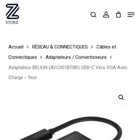
Skip
Men
search
account
to
Close
main
Menu
content
Accueil
RÉSEAU & CONNECTIQUES
Câbles et
Connectiques
Adaptateurs / Convertisseurs
Adaptateur BELKIN (AVC001BTBK) USB-C Vers VGA Avec
Charge – Noir