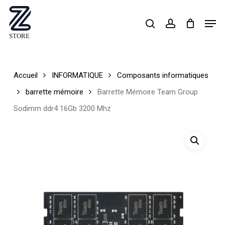
Skip
Men
search
account
to
Close
main
Menu
content
Accueil
INFORMATIQUE
Composants informatiques
barrette mémoire
Barrette Mémoire Team Group
Sodimm ddr4 16Gb 3200 Mhz