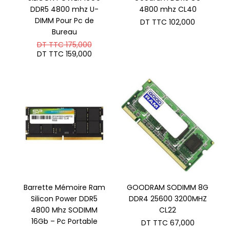
DDR5 4800 mhz U-
4800 mhz CL40
DIMM Pour Pc de
DT TTC
102,000
Bureau
Le
DT TTC
175,000
prix
Le
DT TTC
159,000
initial
prix
était :
actuel
DT
est :
TTC 175,000.
DT
TTC 159,000.
Barrette Mémoire Ram
GOODRAM SODIMM 8G
Silicon Power DDR5
DDR4 25600 3200MHZ
4800 Mhz SODIMM
CL22
16Gb – Pc Portable
DT TTC
67,000