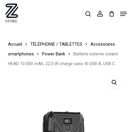
Skip
Men
search
account
to
Close
main
Menu
content
Accueil
TÉLÉPHONIE / TABLETTES
Accessoires
smartphones
Power Bank
Batterie externe solaire
HEAD 10 000 mAh, 22,5 W charge sans fil USB A, USB C