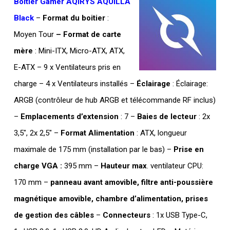
Boitier Gamer AQIRYS AQUILLA
Black
–
Format du boitier
:
Moyen Tour
– Format de carte
mère
: Mini-ITX, Micro-ATX, ATX,
E-ATX – 9 x Ventilateurs pris en
charge – 4 x Ventilateurs installés –
Éclairage
: Éclairage:
ARGB (contrôleur de hub ARGB et télécommande RF inclus)
–
Emplacements d’extension
: 7 –
Baies de lecteur
: 2x
3,5″, 2x 2,5″ –
Format Alimentation
: ATX, longueur
maximale de 175 mm (installation par le bas) –
Prise en
charge VGA :
395 mm –
Hauteur max
. ventilateur CPU:
170 mm –
panneau avant amovible, filtre anti-poussière
magnétique amovible, chambre d’alimentation, prises
de gestion des câbles
–
Connecteurs
: 1x USB Type-C,