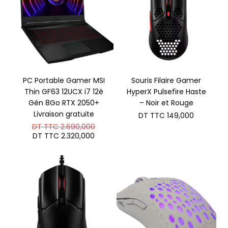
PC Portable Gamer MSI
Souris Filaire Gamer
Thin GF63 12UCX i7 12è
HyperX Pulsefire Haste
Gén 8Go RTX 2050+
– Noir et Rouge
Livraison gratuite
DT TTC
149,000
Le
DT TTC
2.690,000
prix
Le
DT TTC
2.320,000
initial
prix
était :
actuel
DT
est :
TTC 2.690,000.
DT
TTC 2.320,000.