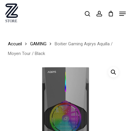
Skip
Men
search
account
to
Close
main
Menu
content
Accueil
GAMING
Boitier Gaming Aqirys Aquilla /
Moyen Tour / Black