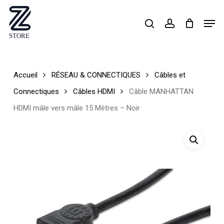
Skip
Men
search
account
to
Close
main
Menu
content
Accueil
RÉSEAU & CONNECTIQUES
Câbles et
Connectiques
Câbles HDMI
Câble MANHATTAN
HDMI mâle vers mâle 15 Mètres – Noir