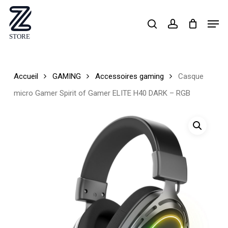
Skip
Men
search
account
to
Close
main
Menu
content
Accueil
GAMING
Accessoires gaming
Casque
micro Gamer Spirit of Gamer ELITE H40 DARK – RGB