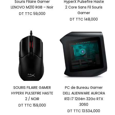
Souris Filaire Gamer
HyperX Pulsefire Haste
LENOVO M210 RGB – Noir
2 Core Sans Fil Souris
Gamer
DT TTC
59,000
DT TTC
148,000
SOURIS FILAIRE GAMER
PC de Bureau Gamer
HYPERX PULSEFIRE HASTE
DELL ALIENWARE AURORA
2 / NOIR
R13 i7 12Gén 32Go RTX
3060
DT TTC
159,000
DT TTC
13.534,000