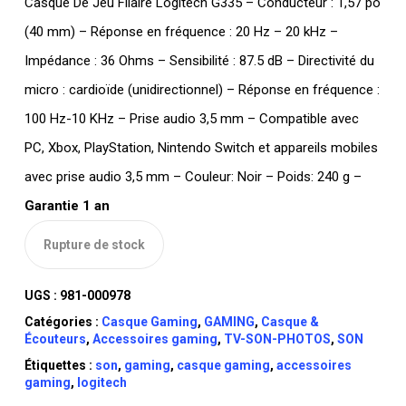
Casque De Jeu Filaire Logitech G335 – Conducteur : 1,57 po
(40 mm) – Réponse en fréquence : 20 Hz – 20 kHz –
Impédance : 36 Ohms – Sensibilité : 87.5 dB – Directivité du
micro : cardioïde (unidirectionnel) – Réponse en fréquence :
100 Hz-10 KHz – Prise audio 3,5 mm – Compatible avec
PC, Xbox, PlayStation, Nintendo Switch et appareils mobiles
avec prise audio 3,5 mm – Couleur: Noir – Poids: 240 g –
Garantie 1 an
Rupture de stock
UGS :
981-000978
Catégories :
Casque Gaming
,
GAMING
,
Casque &
Écouteurs
,
Accessoires gaming
,
TV-SON-PHOTOS
,
SON
Étiquettes :
son
,
gaming
,
casque gaming
,
accessoires
gaming
,
logitech