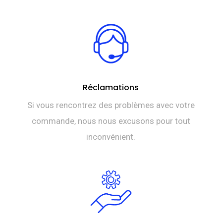
TTC 2.800,000.
DT
TTC 2.663,000.
Réclamations
Si vous rencontrez des problèmes avec votre
commande, nous nous excusons pour tout
inconvénient.