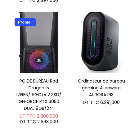
DT TTC
2.897,000
initial
prix
était :
actuel
DT
est :
TTC 3.130,000.
DT
Promo !
TTC 2.897,000.
PC DE BUREAU Red
Ordinateur de bureau
Dragon i5
gaming Alienware
12GEN/16GO/512 SSD/
AURORA R13
GEFORCE RTX 3050
DT TTC
6.291,000
DUAL 8GB/24″
Le
DT TTC
2.800,000
prix
Le
DT TTC
2.663,000
initial
prix
était :
actuel
DT
est :