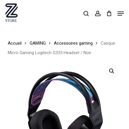
Skip
Men
search
account
to
Close
main
Menu
content
Accueil
GAMING
Accessoires gaming
Casque
Micro Gaming Logitech G335 Headset / Noir