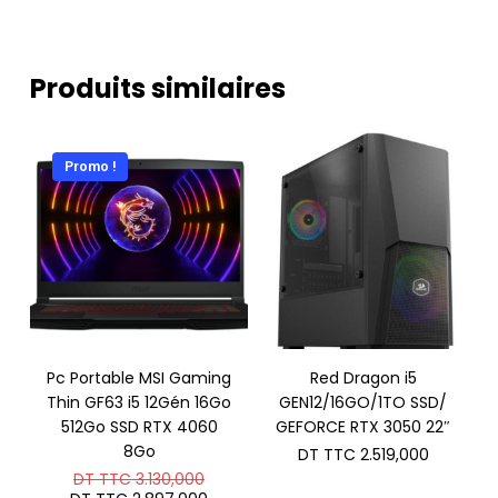
Produits similaires
Promo !
Pc Portable MSI Gaming
Red Dragon i5
Thin GF63 i5 12Gén 16Go
GEN12/16GO/1TO SSD/
512Go SSD RTX 4060
GEFORCE RTX 3050 22″
8Go
DT TTC
2.519,000
Le
DT TTC
3.130,000
prix
Le