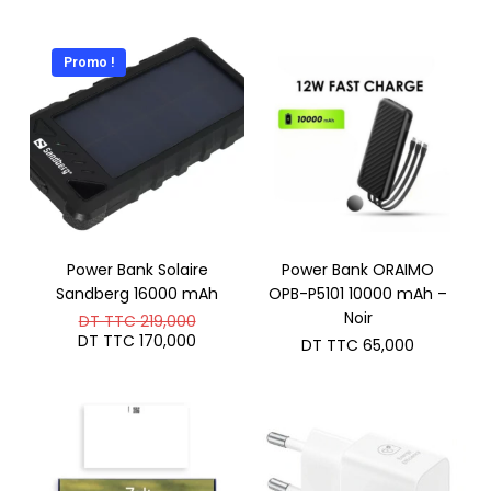
Promo !
Power Bank Solaire
Power Bank ORAIMO
Sandberg 16000 mAh
OPB-P5101 10000 mAh –
Le
Noir
DT TTC
219,000
prix
Le
DT TTC
170,000
DT TTC
65,000
initial
prix
était :
actuel
DT
est :
TTC 219,000.
DT
TTC 170,000.