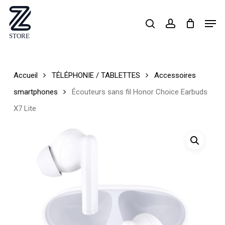
Skip
Men
search
account
to
Close
main
Menu
content
Accueil
TÉLÉPHONIE / TABLETTES
Accessoires
smartphones
Écouteurs sans fil Honor Choice Earbuds
X7 Lite