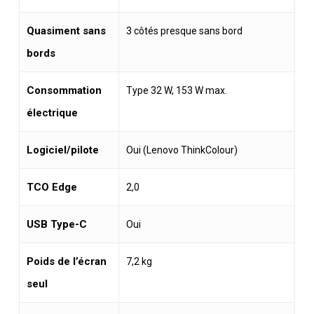
Quasiment sans
3 côtés presque sans bord
bords
Consommation
Type 32 W, 153 W max.
électrique
Logiciel/pilote
Oui (Lenovo ThinkColour)
TCO Edge
2,0
USB Type-C
Oui
Poids de l’écran
7,2 kg
seul