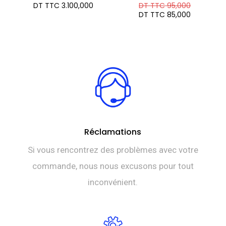
Le
DT TTC
3.100,000
DT TTC
95,000
prix
Le
DT TTC
85,000
initial
prix
était :
actuel
DT
est :
TTC 95,0
DT
TTC 85,0
Réclamations
Si vous rencontrez des problèmes avec votre
commande, nous nous excusons pour tout
inconvénient.