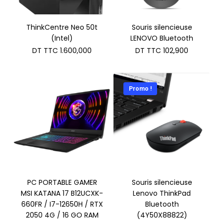
ThinkCentre Neo 50t
Souris silencieuse
(Intel)
LENOVO Bluetooth
DT TTC
1.600,000
DT TTC
102,900
Promo !
PC PORTABLE GAMER
Souris silencieuse
MSI KATANA 17 B12UCXK-
Lenovo ThinkPad
660FR / I7-12650H / RTX
Bluetooth
2050 4G / 16 GO RAM
(4Y50X88822)