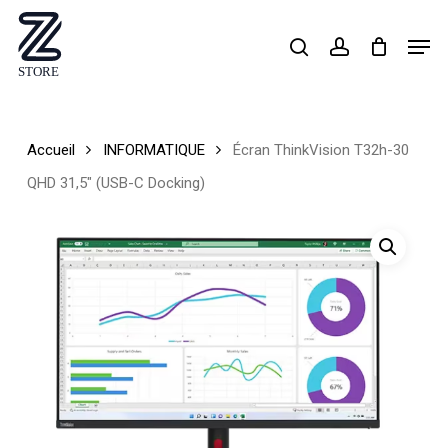
Skip
Men
search
account
to
Close
main
Menu
content
Accueil
INFORMATIQUE
Écran ThinkVision T32h-30
QHD 31,5″ (USB-C Docking)