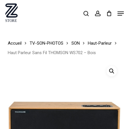
Skip
Men
search
account
to
Close
main
Menu
content
Accueil
TV-SON-PHOTOS
SON
Haut-Parleur
Haut Parleur Sans Fil THOMSON WS702 – Bois