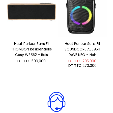
Haut Parleur Sans Fil
Haut Parleur Sans Fil
THOMSON Résidentielle
SOUNDCORE A3395H
Cosy WS852 – Bois
RAVE NEO – Noir
Le
DT TTC
509,000
DT TTC
295,000
prix
Le
DT TTC
270,000
initial
prix
était :
actuel
DT
est :
TTC 295
DT
TTC 270