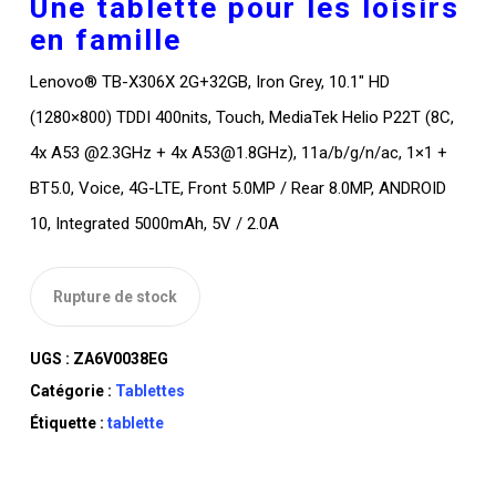
Une tablette pour les loisirs
était :
est :
en famille
DT
DT
Lenovo® TB-X306X 2G+32GB, Iron Grey, 10.1″ HD
TTC 600,000.
TTC 490,000.
(1280×800) TDDI 400nits, Touch, MediaTek Helio P22T (8C,
4x A53 @2.3GHz + 4x A53@1.8GHz), 11a/b/g/n/ac, 1×1 +
BT5.0, Voice, 4G-LTE, Front 5.0MP / Rear 8.0MP, ANDROID
10, Integrated 5000mAh, 5V / 2.0A
Rupture de stock
UGS :
ZA6V0038EG
Catégorie :
Tablettes
Étiquette :
tablette