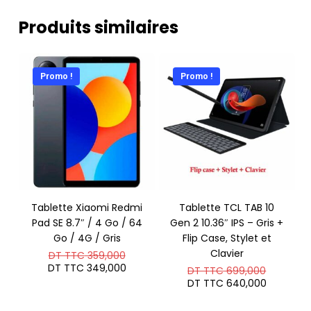
Produits similaires
Promo !
Promo !
Tablette Xiaomi Redmi
Tablette TCL TAB 10
Pad SE 8.7″ / 4 Go / 64
Gen 2 10.36″ IPS – Gris +
Go / 4G / Gris
Flip Case, Stylet et
Le
Clavier
DT TTC
359,000
prix
Le
DT TTC
349,000
Le
DT TTC
699,000
initial
prix
prix
Le
DT TTC
640,000
était :
actuel
initial
prix
DT
est :
était :
actuel
TTC 359,000.