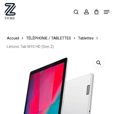
Skip
Men
search
account
to
Close
main
Menu
content
Accueil
TÉLÉPHONIE / TABLETTES
Tablettes
Lenovo Tab M10 HD (Gen 2)