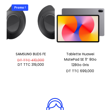
DT
DT
est :
TTC 349,000.
TTC 699
DT
Promo !
TTC 640
SAMSUNG BUDS FE
Tablette Huawei
Le
MatePad SE 11″ 8Go
DT TTC
410,000
prix
Le
DT TTC
319,000
128Go Gris
initial
prix
DT TTC
699,000
était :
actuel
DT
est :
TTC 410,000.
DT
TTC 319,000.