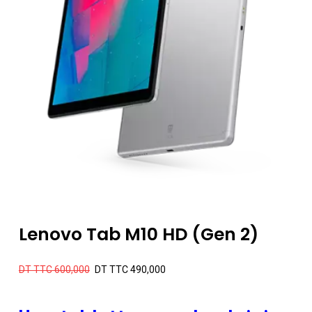
Lenovo Tab M10 HD (Gen 2)
Le
Le
DT TTC
600,000
DT TTC
490,000
prix
prix
initial
actuel