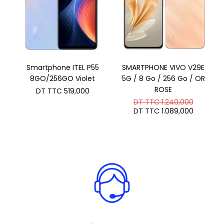
Smartphone ITEL P55
SMARTPHONE VIVO V29E
8GO/256GO Violet
5G / 8 Go / 256 Go / OR
ROSE
DT TTC
519,000
Le
DT TTC
1.240,000
prix
Le
DT TTC
1.089,000
initial
prix
était :
actuel
DT
est :
TTC 1.2
DT
TTC 1.0