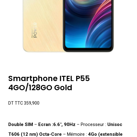
Smartphone ITEL P55
4GO/128GO Gold
DT TTC
359,900
Double SIM
–
Ecran :6.6″, 90Hz
– Processeur :
Unisoc
T606 (12 nm) Octa-Core
– Mémoire :
4Go (extensible