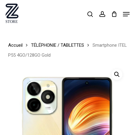
Skip
Men
search
account
to
Close
main
Menu
content
Accueil
TÉLÉPHONIE / TABLETTES
Smartphone ITEL
P55 4GO/128GO Gold