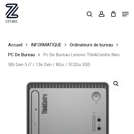
Skip
Men
search
account
to
Close
main
Menu
content
Accueil
INFORMATIQUE
Ordinateurs de bureau
PC De Bureau
Pc De Bureau Lenovo ThinkCentre Neo
50t Gen 5 i7 / 13è Gén / 8Go / 512Go SSD