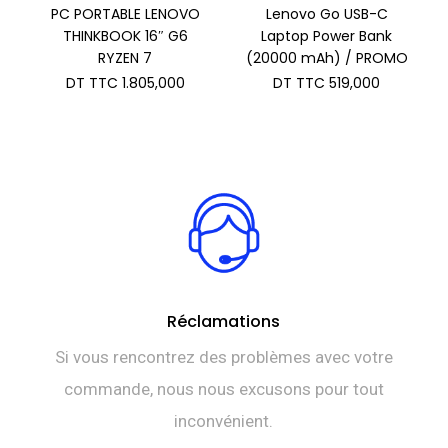
PC PORTABLE LENOVO
Lenovo Go USB-C
THINKBOOK 16″ G6
Laptop Power Bank
RYZEN 7
(20000 mAh) / PROMO
DT TTC
1.805,000
DT TTC
519,000
Réclamations
Si vous rencontrez des problèmes avec votre
commande, nous nous excusons pour tout
inconvénient.