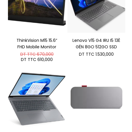
ThinkVision M15 15.6”
Lenovo V15 G4 IRU I5 13È
FHD Mobile Monitor
GÉN 8GO 512GO SSD
Le
DT TTC
670,000
DT TTC
1.530,000
prix
Le
DT TTC
610,000
initial
prix
était :
actuel
DT
est :
TTC 670,000.
DT
TTC 610,000.