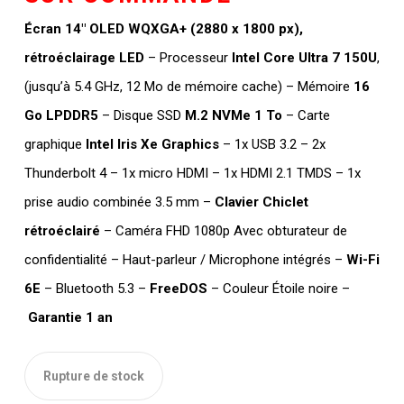
était :
est :
DT
DT
Écran 14″ OLED WQXGA+ (2880 x 1800 px),
TTC 4.300,000.
TTC 4.005,000
rétroéclairage LED
– Processeur
Intel Core Ultra 7 150U
,
(jusqu’à 5.4 GHz, 12 Mo de mémoire cache) – Mémoire
16
Go LPDDR5
– Disque SSD
M.2 NVMe 1 To
– Carte
graphique
Intel Iris Xe Graphics
– 1x USB 3.2 – 2x
Thunderbolt 4 – 1x micro HDMI – 1x HDMI 2.1 TMDS – 1x
prise audio combinée 3.5 mm –
Clavier Chiclet
rétroéclairé
– Caméra FHD 1080p Avec obturateur de
confidentialité – Haut-parleur / Microphone intégrés –
Wi-Fi
6E
– Bluetooth 5.3 –
FreeDOS
– Couleur Étoile noire –
Garantie 1 an
Rupture de stock