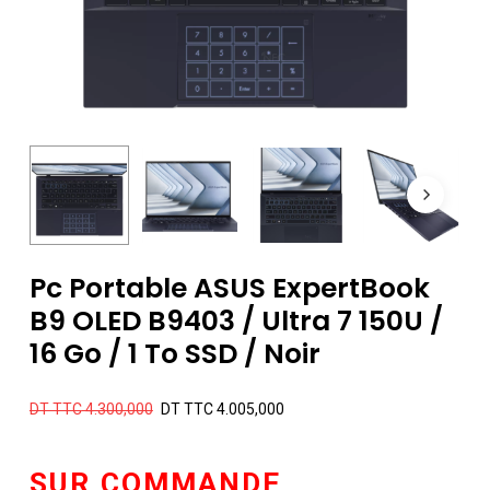
Pc Portable ASUS ExpertBook
B9 OLED B9403 / Ultra 7 150U /
16 Go / 1 To SSD / Noir
Le
Le
DT TTC
4.300,000
DT TTC
4.005,000
prix
prix
initial
actuel
SUR COMMANDE