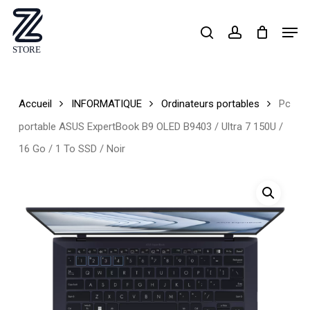
Skip
Men
search
account
to
Close
main
Menu
content
Accueil
INFORMATIQUE
Ordinateurs portables
Pc
portable ASUS ExpertBook B9 OLED B9403 / Ultra 7 150U /
16 Go / 1 To SSD / Noir