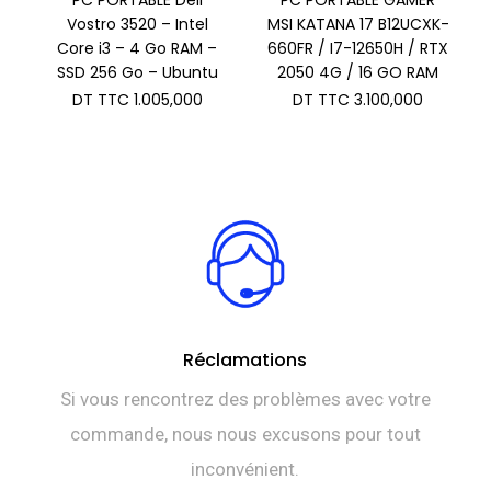
Vostro 3520 – Intel
MSI KATANA 17 B12UCXK-
Core i3 – 4 Go RAM –
660FR / I7-12650H / RTX
SSD 256 Go – Ubuntu
2050 4G / 16 GO RAM
DT TTC
1.005,000
DT TTC
3.100,000
Réclamations
Si vous rencontrez des problèmes avec votre
commande, nous nous excusons pour tout
inconvénient.