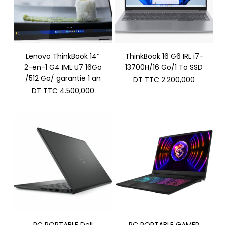
Lenovo ThinkBook 14″
ThinkBook 16 G6 IRL i7-
2-en-1 G4 IML U7 16Go
13700H/16 Go/1 To SSD
/512 Go/ garantie 1 an
DT TTC
2.200,000
DT TTC
4.500,000
PC PORTABLE Dell
PC PORTABLE GAMER