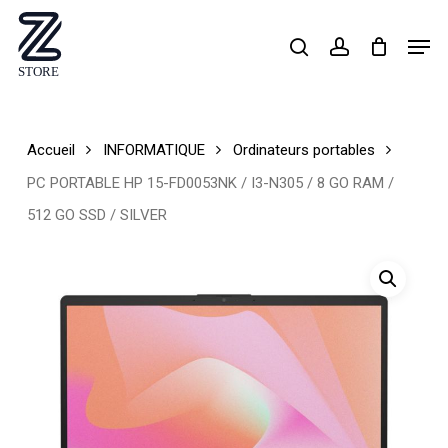
Skip
Men
search
account
to
Close
main
Menu
content
Accueil
INFORMATIQUE
Ordinateurs portables
PC PORTABLE HP 15-FD0053NK / I3-N305 / 8 GO RAM /
512 GO SSD / SILVER