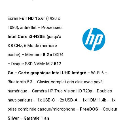
Écran
Full HD 15.6″
(1920 x
1080), antireflet – Processeur
Intel Core i3-N305
, (jusqu’à
3.8 GHz, 6 Mo de mémoire
cache) – Mémoire
8 Go
DDR4
– Disque SSD NVMe M.2
512
Go
–
Carte graphique Intel UHD Intégré
– Wi-Fi 6 –
Bluetooth 5.3 – Clavier complet gris clair avec pavé
numérique – Caméra HP True Vision HD 720p – Doubles
haut-parleurs – 1x USB-C – 2x USB-A – 1x HDMI 1.4b – 1x
prise combinée casque/microphone –
FreeDOS
– Couleur
Silver
– Garantie
1 an