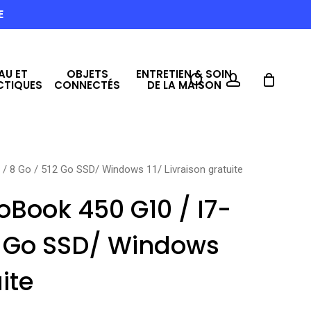
E
AU ET
OBJETS
ENTRETIEN & SOIN
search
account
CTIQUES
CONNECTÉS
DE LA MAISON
/ 8 Go / 512 Go SSD/ Windows 11/ Livraison gratuite
oBook 450 G10 / I7-
12 Go SSD/ Windows
ite