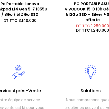
Pc Portable Lenovo
PC PORTABLE ASU
nkpad E14 Gen 5 i7 1355U
VIVOBOOK 15 i3 13è G
/ 8Go / 512 Go SSD
512Go SSD – Silver + 
offerte
DT TTC
3.140,000
DT TTC
1.259,000
DT TTC
1.240,000
ervice Après-Vente
Solutions
otre équipe de service
Nous comprenons que 
s-vente est là pour vous
problèmes peuvent surve