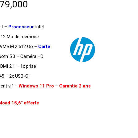
Le
79,000
prix
actuel
et
–
Processeur
Intel
est :
z, 12 Mo de mémoire
DT
VMe M.2 512 Go –
Carte
000.
TTC 2.979,000.
tooth 5.3 – Caméra HD
DMI 2.1 – 1x prise
45 – 2x USB-C –
ent vif –
Windows 11 Pro
–
Garantie 2 ans
load 15,6″ offerte