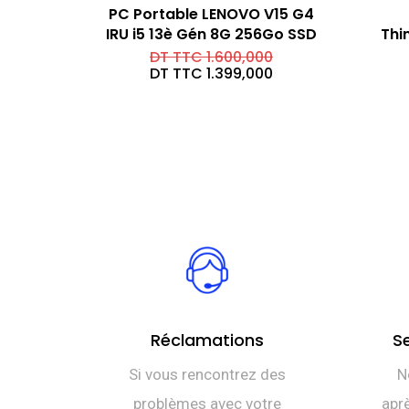
PC Portable LENOVO V15 G4
IRU i5 13è Gén 8G 256Go SSD
Thi
Le
DT TTC
1.600,000
prix
Le
DT TTC
1.399,000
initial
prix
était :
actuel
DT
est :
TTC 1.600,000.
DT
TTC 1.399,000.
Réclamations
S
Si vous rencontrez des
N
problèmes avec votre
aprè