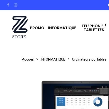
Skip
facebook
instagram
to
main
TÉLÉPHONIE /
content
PROMO
INFORMATIQUE
TABLETTES
Hit enter to search or ESC to close
Accueil
INFORMATIQUE
Ordinateurs portables