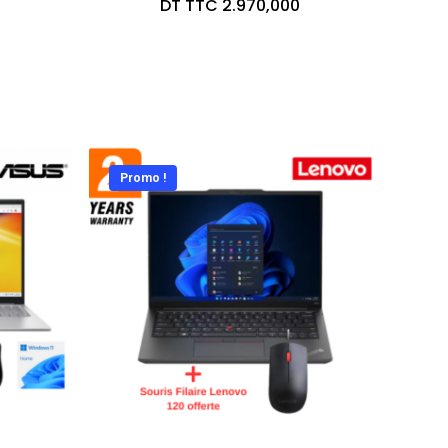
DT TTC
2.970,000
Promo !