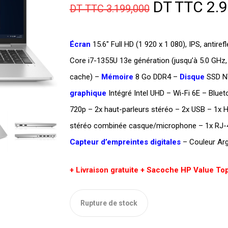
Le
DT TTC
2.9
DT TTC
3.199,000
prix
initial
Écran
15.6″ Full HD (1 920 x 1 080), IPS, antirefl
était :
Core i7-1355U 13e génération (jusqu’à 5.0 GH
DT
cache) –
Mémoire
8 Go DDR4 –
Disque
SSD N
TTC 3.199,
graphique
Intégré Intel UHD – Wi-Fi 6E – Blue
720p – 2x haut-parleurs stéréo – 2x USB – 1x H
stéréo combinée casque/microphone – 1x RJ-
Capteur d’empreintes digitales
– Couleur Arg
+ Livraison gratuite + Sacoche HP Value Top
Rupture de stock