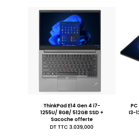
ThinkPad E14 Gen 4 i7-
PC 
1255U/ 8GB/ 512GB SSD +
I3-1
Sacoche offerte
DT TTC
3.039,000