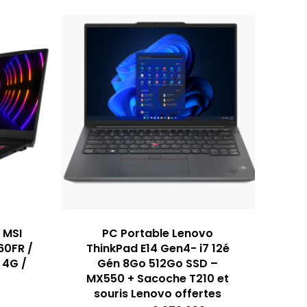
 MSI
PC Portable Lenovo
60FR /
ThinkPad E14 Gen4- i7 12é
 4G /
Gén 8Go 512Go SSD –
MX550 + Sacoche T210 et
souris Lenovo offertes