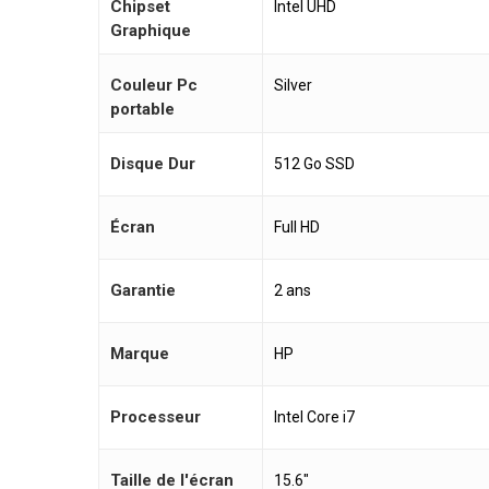
Chipset
Intel UHD
Graphique
Couleur Pc
Silver
portable
Disque Dur
512 Go SSD
Écran
Full HD
Garantie
2 ans
Marque
HP
Processeur
Intel Core i7
Taille de l'écran
15.6"