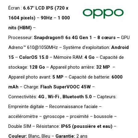
Écran :
6.67″ LCD IPS
(720 x
1604 pixels)
–
90Hz
–
1 000
nits (HBM)
–
Processeur:
Snapdragon® 6s 4G Gen 1
–
8 cœurs –
GPU
Adreno™ 610@1050MHz – Système d’exploitation:
Android
15
–
ColorOS 15.0
– Mémoire RAM:
4 Go
– Capacité de
stockage:
128 Go
– Appareil photo arrière:
32 MP
–
Appareil photo avant:
5 MP
– Capacité de batterie:
6000
mAh
– Charge:
Flash SuperVOOC 45W
–
Connectivités:
4G
,
Wi-Fi
,
Bluetooth 5.0
– Capteurs:
Empreinte digitale – Reconnaissance faciale –
accéléromètre – gyroscope – proximité – boussole –
Double SIM – Résistance:
IP65 (poussière et eau)
–
Couleur:
Blanc, Bleu –
Garantie:
2 ans