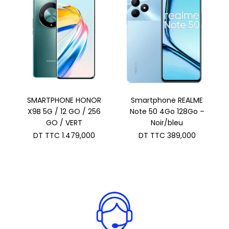
TTC 559,000
SMARTPHONE HONOR
Smartphone REALME
X9B 5G / 12 GO / 256
Note 50 4Go 128Go –
GO / VERT
Noir/bleu
DT TTC
1.479,000
DT TTC
389,000