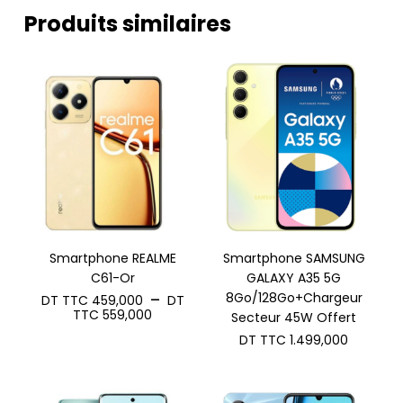
Produits similaires
Smartphone REALME
Smartphone SAMSUNG
C61-Or
GALAXY A35 5G
8Go/128Go+Chargeur
–
DT TTC
459,000
DT
Plage
TTC
559,000
Secteur 45W Offert
de
DT TTC
1.499,000
prix :
DT
TTC 459,000
à
DT