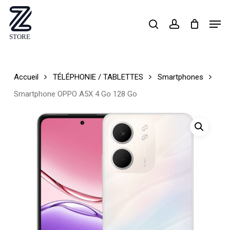
Skip
Men
search
account
to
Close
main
Menu
content
Accueil
TÉLÉPHONIE / TABLETTES
Smartphones
Smartphone OPPO A5X 4 Go 128 Go