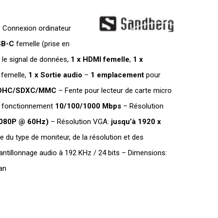
actuel
est :
 Connexion ordinateur
DT
SB-C
femelle (prise en
.
TTC 175,000.
 le signal de données,
1 x HDMI femelle
,
1 x
femelle,
1 x Sortie audio
–
1 emplacement
pour
/SDHC/SDXC/MMC
– Fente pour lecteur de carte micro
e fonctionnement
10/100/1000 Mbps
– Résolution
1080P @ 60Hz)
– Résolution VGA:
jusqu’à 1920 x
du type de moniteur, de la résolution et des
antillonnage audio à 192 KHz / 24 bits – Dimensions:
an