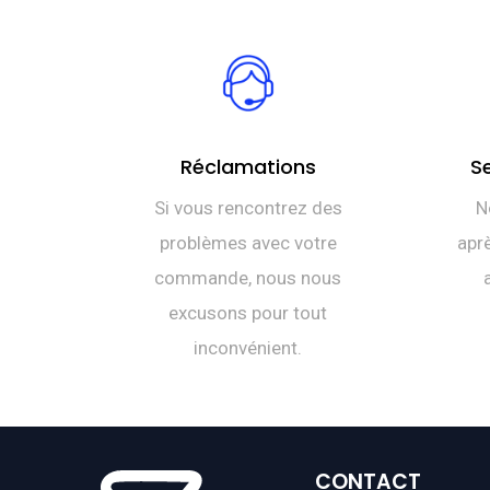
Réclamations
S
Si vous rencontrez des
N
problèmes avec votre
aprè
commande, nous nous
excusons pour tout
inconvénient.
CONTACT