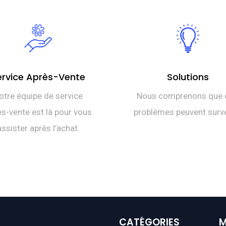
ervice Après-Vente
Solutions
otre équipe de service
Nous comprenons que 
s-vente est là pour vous
problèmes peuvent surve
assister après l’achat.
CATÉGORIES
M