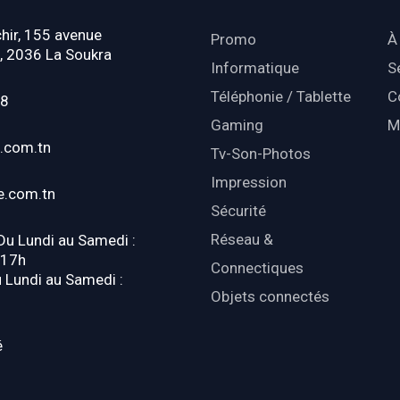
hir, 155 avenue
Promo
À
, 2036 La Soukra
Informatique
S
Téléphonie / Tablette
C
18
Gaming
M
.com.tn
Tv-Son-Photos
Impression
e.com.tn
Sécurité
Réseau &
 Du Lundi au Samedi :
-17h
Connectiques
u Lundi au Samedi :
Objets connectés
é