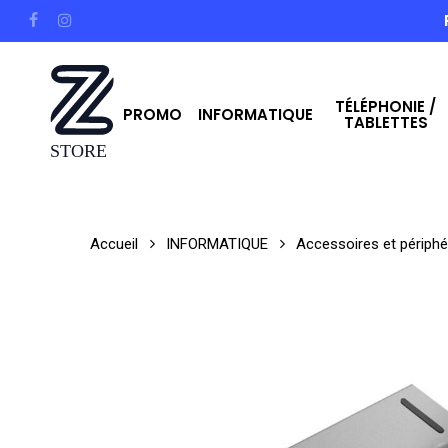
Skip
facebook
instagram
to
main
TÉLÉPHONIE /
content
PROMO
INFORMATIQUE
TABLETTES
Hit enter to search or ESC to close
Accueil
INFORMATIQUE
Accessoires et périphé