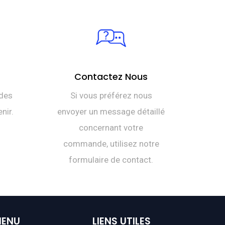
Contactez Nous
des
Si vous préférez nous
nir.
envoyer un message détaillé
concernant votre
commande, utilisez notre
formulaire de contact.
ENU
LIENS
UTILES