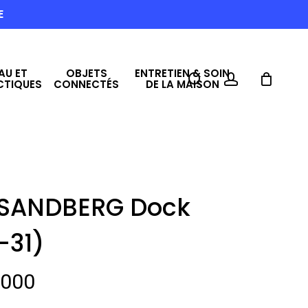
E
AU ET
OBJETS
ENTRETIEN & SOIN
search
account
CTIQUES
CONNECTÉS
DE LA MAISON
l SANDBERG Dock
-31)
Le
,000
prix