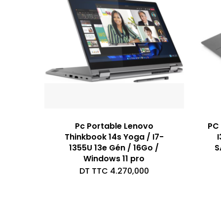
Pc Portable Lenovo
PC 
Thinkbook 14s Yoga / I7-
I
1355U 13e Gén / 16Go /
S
Windows 11 pro
DT TTC
4.270,000