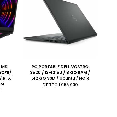
 MSI
PC PORTABLE DELL VOSTRO
8XFR/
3520 / I3-1215U / 8 GO RAM /
 / RTX
512 GO SSD / Ubuntu / NOIR
AM
DT TTC
1.055,000
0