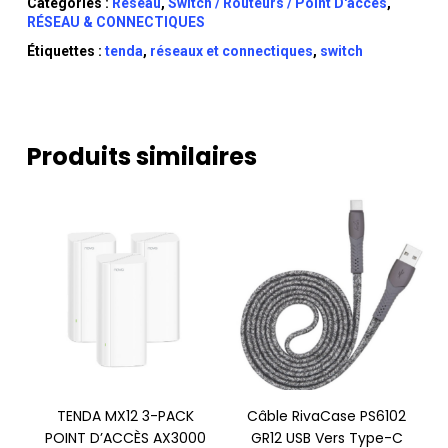
Catégories :
Réseau
,
Switch / Routeurs / Point D'accès
,
RÉSEAU & CONNECTIQUES
Étiquettes :
tenda
,
réseaux et connectiques
,
switch
Produits similaires
TENDA MX12 3-PACK
Câble RivaCase PS6102
POINT D’ACCÈS AX3000
GR12 USB Vers Type-C