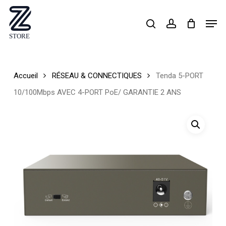
Skip
Men
search
account
to
Close
main
Menu
content
Accueil
RÉSEAU & CONNECTIQUES
Tenda 5-PORT
10/100Mbps AVEC 4-PORT PoE/ GARANTIE 2 ANS