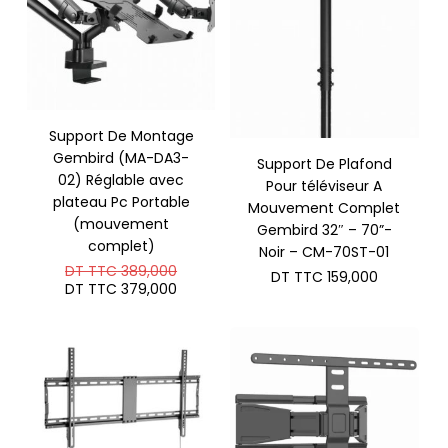
Support De Montage
Gembird (MA-DA3-
Support De Plafond
02) Réglable avec
Pour téléviseur A
plateau Pc Portable
Mouvement Complet
(mouvement
Gembird 32″ – 70”-
complet)
Noir – CM-70ST-01
Le
DT TTC
389,000
DT TTC
159,000
prix
Le
DT TTC
379,000
initial
prix
était :
actuel
DT
est :
TTC 389,000.
DT
TTC 379,000.