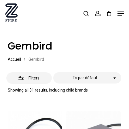
Skip
Men
search
account
Close
to
Close
Filters
main
Menu
content
Gembird
Accueil
Gembird
Tri par défaut
Filters
Showing all 31 results, including child brands