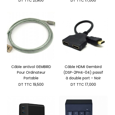
DT TTC
21,900
DT TTC
17,000
Câble antivol GEMBIRD
Câble HDMI Gembird
Pour Ordinateur
(DSP-2PH4-04) passif
Portable
à double port – Noir
DT TTC
19,500
DT TTC
17,000