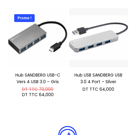
Promo !
Hub SANDBERG USB-C
Hub USB SANDBERG USB
Vers 4 USB 3.0 – Gris
3.0 4 Port – Silver
Le
DT TTC
70,000
DT TTC
64,000
prix
Le
DT TTC
64,000
initial
prix
était :
actuel
DT
est :
TTC 70,000.
DT
TTC 64,000.