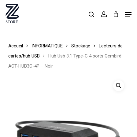
Skip
Men
search
account
to
Close
main
Menu
content
Accueil
INFORMATIQUE
Stockage
Lecteurs de
cartes/hub USB
Hub Usb 3.1 Type-C 4 ports Gembird
ACT-HUB3C-4P – Noir