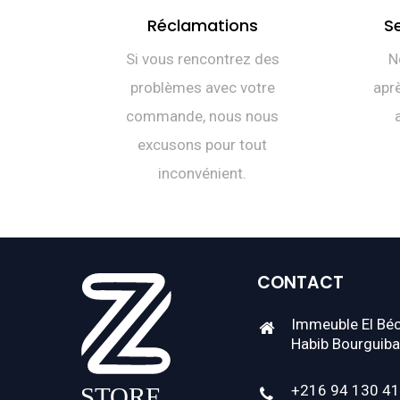
Réclamations
S
Si vous rencontrez des
N
problèmes avec votre
aprè
commande, nous nous
excusons pour tout
inconvénient.
CONTACT
Immeuble El Béc
Habib Bourguiba
+216 94 130 4