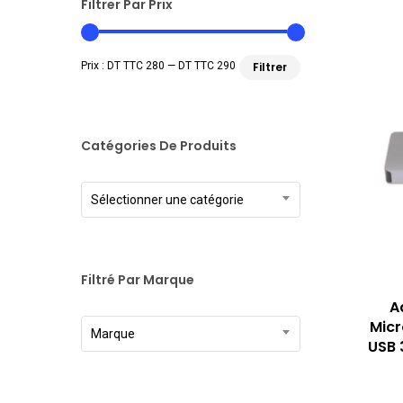
Filtrer Par Prix
Prix
Prix
Prix :
DT TTC 280
—
DT TTC 290
Filtrer
min
max
Catégories De Produits
Sélectionner une catégorie
Filtré Par Marque
A
Micr
Marque
USB 