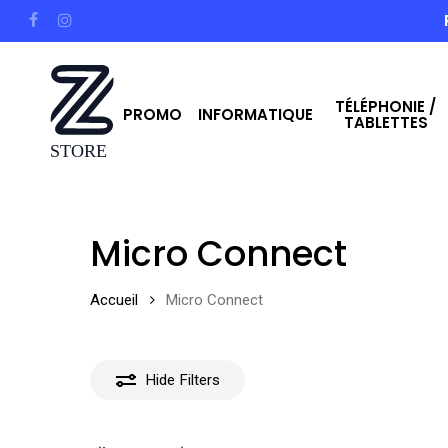
Skip
facebook
instagram
to
main
TÉLÉPHONIE /
content
PROMO
INFORMATIQUE
TABLETTES
Hit enter to search or ESC to close
Micro Connect
Accueil
Micro Connect
Hide
Filters