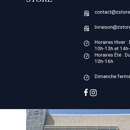
contact@zstore
livraison@zstor
Horaires Hiver :
10h-13h et 14h
Horaires Été : D
10h-16h
Dimanche ferm
facebook
instagram