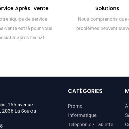
ervice Après-Vente
Solutions
otre équipe de service
Nous comprenons que 
s-vente est là pour vous
problèmes peuvent surve
assister après l’achat.
CATÉGORIES
M
hir, 155 avenue
Promo
À
, 2036 La Soukra
Informatique
S
Téléphonie / Tablette
C
18