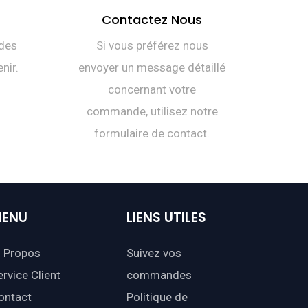
Contactez Nous
des
Si vous préférez nous
nir.
envoyer un message détaillé
concernant votre
commande, utilisez notre
formulaire de contact.
ENU
LIENS
UTILES
 Propos
Suivez vos
ervice Client
commandes
ontact
Politique de