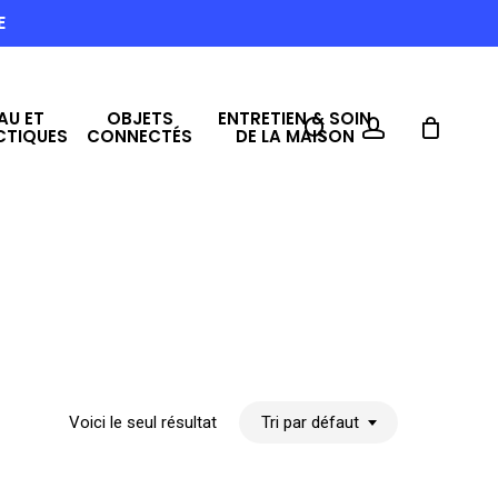
E
AU ET
OBJETS
ENTRETIEN & SOIN
search
account
CTIQUES
CONNECTÉS
DE LA MAISON
Voici le seul résultat
Tri par défaut