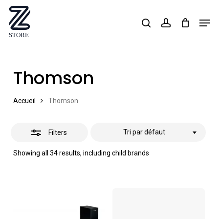
Skip
Men
search
account
Close
to
Close
Filters
main
Menu
content
Thomson
Accueil
Thomson
Tri par défaut
Filters
Showing all 34 results, including child brands