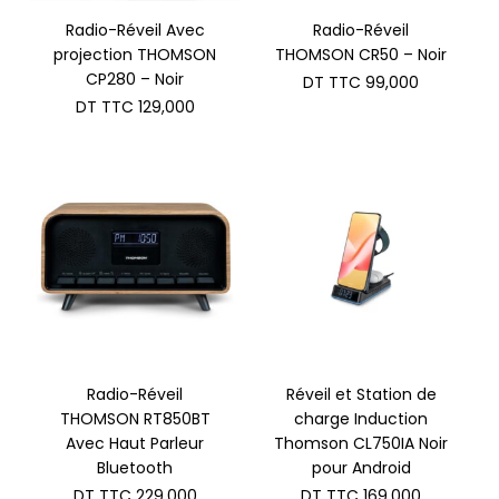
Radio-Réveil Avec
Radio-Réveil
projection THOMSON
THOMSON CR50 – Noir
CP280 – Noir
DT TTC
99,000
DT TTC
129,000
Radio-Réveil
Réveil et Station de
THOMSON RT850BT
charge Induction
Avec Haut Parleur
Thomson CL750IA Noir
Bluetooth
pour Android
DT TTC
229,000
DT TTC
169,000